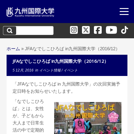
検
索:
ホーム
»
JFAなでしこひろば in九州国際大学（2016/12）
JFAなでしこひろば in九州国際大学（2016/12）
5 12月, 2016
in
イベント情報
/
イベント
「JFAなでしこひろば in 九州国際大学」の次回実施予
定日時をお知らせいたします。
「なでしこひろ
ば」とは、女性
が、子どもから
大人まで日常生
活の中で定期的