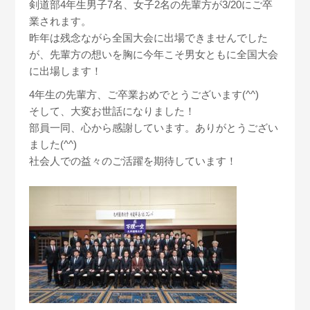
剣道部4年生男子7名、女子2名の先輩方が3/20にご卒
業されます。
昨年は残念ながら全国大会に出場できませんでした
が、先輩方の想いを胸に今年こそ男女ともに全国大会
に出場します！
4年生の先輩方、ご卒業おめでとうございます(^^)
そして、大変お世話になりました！
部員一同、心から感謝しています。ありがとうござい
ました(^^)
社会人での益々のご活躍を期待しています！