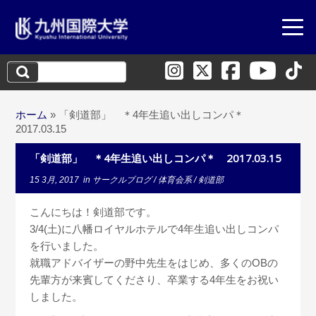
検
索:
ホーム
»
「剣道部」 ＊4年生追い出しコンパ＊
2017.03.15
「剣道部」 ＊4年生追い出しコンパ＊ 2017.03.15
15 3月, 2017
in
サークルブログ
/
体育会系
/
剣道部
こんにちは！剣道部です。
3/4(土)に八幡ロイヤルホテルで4年生追い出しコンパ
を行いました。
就職アドバイザーの野中先生をはじめ、多くのOBの
先輩方が来賓してくださり、卒業する4年生をお祝い
しました。