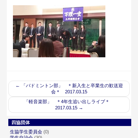
←
「バドミントン部」 ＊新入生と卒業生の歓送迎
会＊ 2017.03.15
「軽音楽部」 ＊4年生追い出しライブ＊
2017.03.15
→
四協団体
生協学生委員会
(0)
学生自治会
(30)