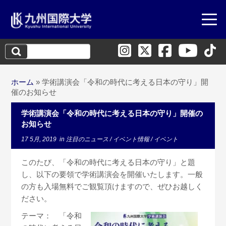
検
索:
ホーム
»
学術講演会「令和の時代に考える日本の守り」開
催のお知らせ
学術講演会「令和の時代に考える日本の守り」開催の
お知らせ
17 5月, 2019
in
注目のニュース
/
イベント情報
/
イベント
このたび、「令和の時代に考える日本の守り」と題
し、以下の要領で学術講演会を開催いたします。一般
の方も入場無料でご観覧頂けますので、ぜひお越しく
ださい。
テーマ： 「令和