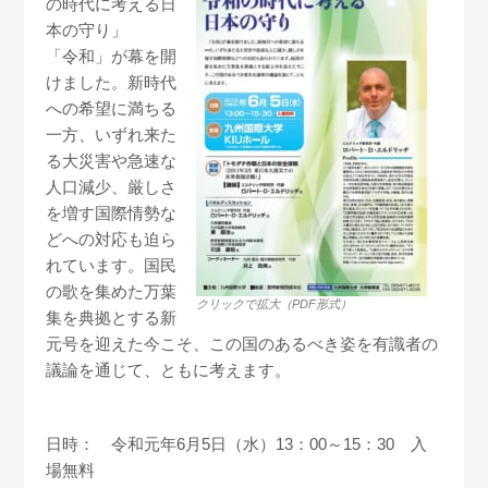
の時代に考える日
本の守り」
「令和」が幕を開
けました。新時代
への希望に満ちる
一方、いずれ来た
る大災害や急速な
人口減少、厳しさ
を増す国際情勢な
どへの対応も迫ら
れています。国民
の歌を集めた万葉
クリックで拡大（PDF形式）
集を典拠とする新
元号を迎えた今こそ、この国のあるべき姿を有識者の
議論を通じて、ともに考えます。
日時： 令和元年6月5日（水）13：00～15：30 入
場無料