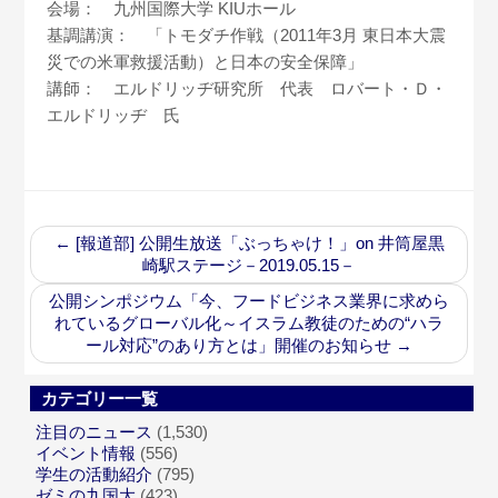
会場： 九州国際大学 KIUホール
基調講演： 「トモダチ作戦（2011年3月 東日本大震
災での米軍救援活動）と日本の安全保障」
講師： エルドリッヂ研究所 代表 ロバート・Ｄ・
エルドリッヂ 氏
←
[報道部] 公開生放送「ぶっちゃけ！」on 井筒屋黒
崎駅ステージ－2019.05.15－
公開シンポジウム「今、フードビジネス業界に求めら
れているグローバル化～イスラム教徒のための“ハラ
ール対応”のあり方とは」開催のお知らせ
→
カテゴリー一覧
注目のニュース
(1,530)
イベント情報
(556)
学生の活動紹介
(795)
ゼミの九国大
(423)