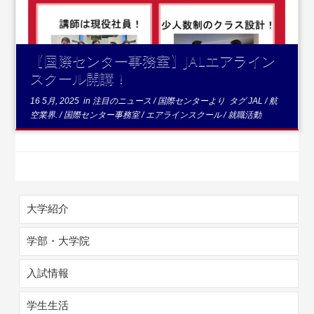
【国際センター事務室】JALエアライン
スクール開講！
16 5月, 2025
in
注目のニュース
/
国際センターより
タグ
JAL
/
航
空業界.
/
国際センター事務室
/
エアラインスクール
/
就職活動
大学紹介
学部・大学院
入試情報
学生生活