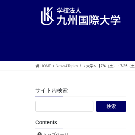
コ
ナ
ン
ビ
テ
ゲ
ン
ー
ツ
シ
へ
ョ
ス
ン
キ
に
ッ
移
HOME
News&Topics
＜大学＞【7/4（土）・7/2
プ
動
サイト内検索
Contents
トップページ