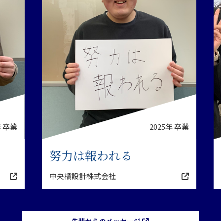
2025年 卒業
私の就
努力は報われる
ム」
中央橘設計株式会社
社会医療法