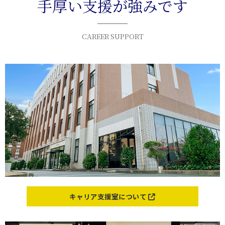
手厚い支援が強みです
2026年7月1日
お知らせ
🃏 エンゲージメントカード講座を実施しました！
CAREER SUPPORT
2026年6月24日
お知らせ
🏢実はこんなところにも！身の回りの製品に深くかかわる企業
2026年6月18日
お知らせ
🌸第3回 企業と学生のマッチングセミナーを開催しました！
2026年6月10日
お知らせ
🏢 北九州近郊で活躍する企業から学ぶ！地域に根ざした仕事の
魅力とは？
キャリア支援室について