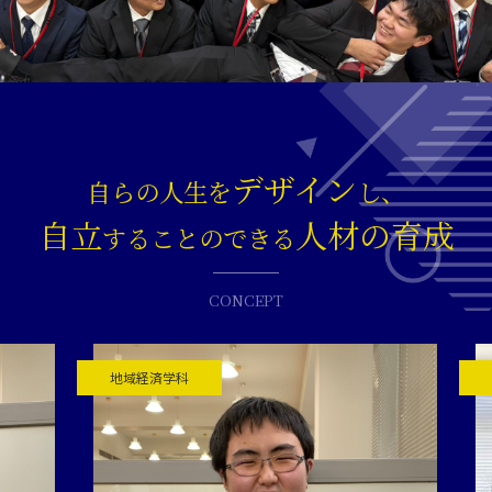
デザイン
自らの人生を
し、
自立
人材の育成
することのできる
CONCEPT
地域経済学科
法学部