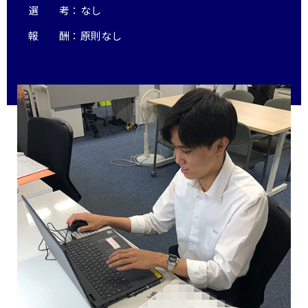
選考
：
なし
報酬
：
原則なし