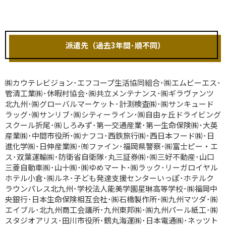
派遣先（過去3年間･順不同）
㈱カウテレビジョン･エフコープ生活協同組合･㈱エムビーエス･
管清工業㈱･休暇村協会･㈱共立メンテナンス･㈱ギラヴァンツ
北九州･㈱グローバルマーケット･計測検査㈱･㈱サンキュード
ラッグ･㈱サンリブ･㈱シティーライン･㈱自由ヶ丘ドライビング
スクール折尾･㈱しろみず･第一交通産業･第一生命保険㈱･大英
産業㈱･中間市役所･㈱ナフコ･西鉄旅行㈱･西日本フード㈱･日
進化学㈱･日伸産業㈱･㈲ファイン･福岡県警察･㈱富士ピー・エ
ス･双葉運輸㈱･防衛省自衛隊･丸三証券㈱･㈱三好不動産･山口
三菱自動車㈱･山十㈱･㈱ゆめマート･㈱ラック･リーガロイヤル
ホテル小倉･㈱ルネ･子ども発達支援センターいっぽ･ホテルク
ラウンパレス北九州･学校法人能美学園星琳高等学校･㈱福岡中
央銀行･日本生命保険相互会社･㈱石橋製作所･㈱九州マツダ･㈱
エイブル･北九州商工会議所･九州東邦㈱･㈱九州パール紙工･㈱
スタジオアリス･田川市役所･鶴丸海運㈱･日本電通㈱･ネッツト