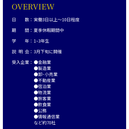
OVERVIEW
日数
：
実働3日以上～10日程度
期間
：
夏季休暇期間中
学年
：
1~3年生
説明会
：
3月下旬に開催
受入企業：
●
金融業
●
製造業
●
卸･小売業
●
不動産業
●
宿泊業
●
物流業
●
旅客業
●
飲食業
●
公務
●
情報通信業
など約70社