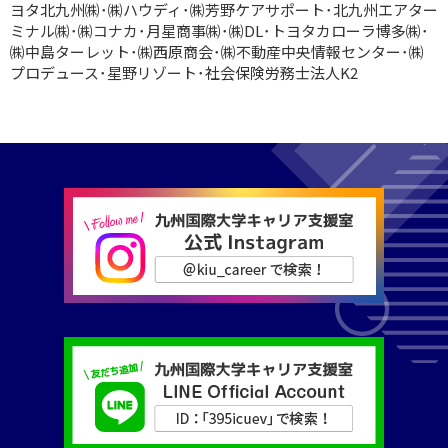
ヨタ北九州㈱･㈱ハウディ･㈱芳野ケアサポート･北九州エアター
ミナル㈱･㈱コナカ･月星商事㈱･㈱DL･トヨタカローラ博多㈱･
㈱中島ターレット･㈱西原商会･㈱不動産中央情報センター･㈱
プロデュース･星野リゾート･社会保険労務士法人K2