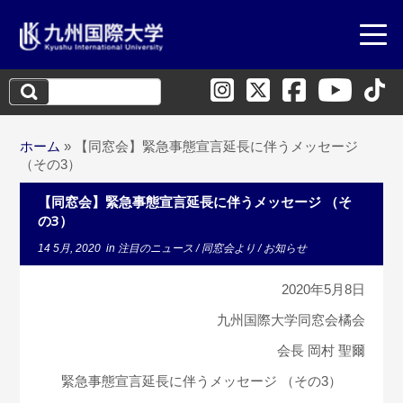
検
索:
ホーム
»
【同窓会】緊急事態宣言延長に伴うメッセージ
（その3）
【同窓会】緊急事態宣言延長に伴うメッセージ （そ
の3）
14 5月, 2020
in
注目のニュース
/
同窓会より
/
お知らせ
2020年5月8日
九州国際大学同窓会橘会
会長 岡村 聖爾
緊急事態宣言延長に伴うメッセージ （その3）