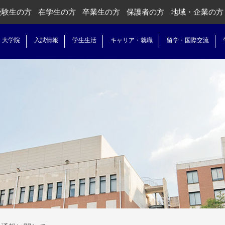
受験生の方
在学生の方
卒業生の方
保護者の方
地域・企業の方
・大学院
入試情報
学生生活
キャリア・就職
留学・国際交流