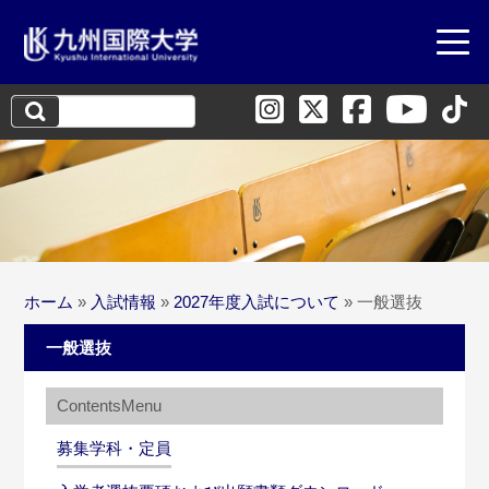
検
索:
ホーム
»
入試情報
»
2027年度入試について
»
一般選抜
一般選抜
募集学科・定員