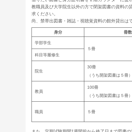
教職員及び大学院生以外の方で閉架図書の資料の
求ください。
尚、禁帯出図書・雑誌・視聴覚資料の館外貸出は
身分
冊数
学部学生
５冊
科目等履修生
30冊
院生
（うち開架図書は５冊
100冊
教員
（うち開架図書は５冊
職員
５冊
また、定期試験期間1週間前から終了日まで図書の