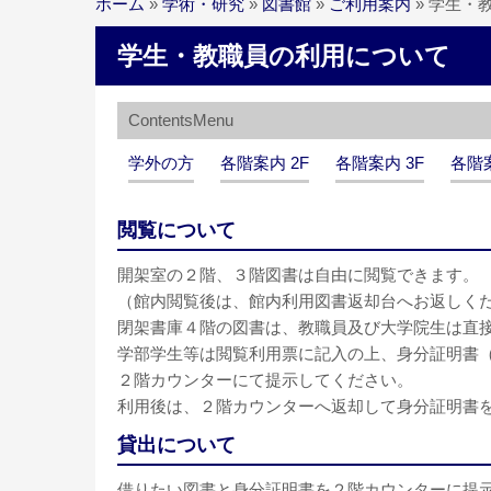
ホーム
»
学術・研究
»
図書館
»
ご利用案内
»
学生・
学生・教職員の利用について
学外の方
各階案内 2F
各階案内 3F
各階案
閲覧について
開架室の２階、３階図書は自由に閲覧できます。
（館内閲覧後は、館内利用図書返却台へお返しくだ
閉架書庫４階の図書は、教職員及び大学院生は直
学部学生等は閲覧利用票に記入の上、身分証明書
２階カウンターにて提示してください。
利用後は、２階カウンターへ返却して身分証明書
貸出について
借りたい図書と身分証明書を２階カウンターに提