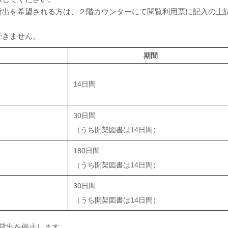
貸出を希望される方は、２階カウンターにて閲覧利用票に記入の上
できません。
期間
14日間
30日間
）
（うち開架図書は14日間）
180日間
）
（うち開架図書は14日間）
30日間
（うち開架図書は14日間）
貸出を停止します。