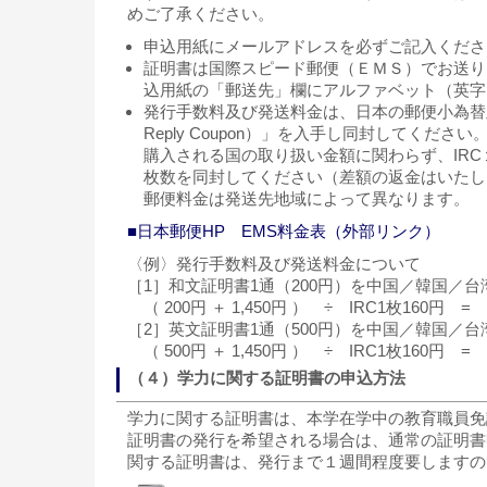
めご了承ください。
申込用紙にメールアドレスを必ずご記入くださ
証明書は国際スピード郵便（ＥＭＳ）でお送り
込用紙の「郵送先」欄にアルファベット（英字
発行手数料及び発送料金は、日本の郵便小為替及び郵便切
Reply Coupon）」を入手し同封してください
購入される国の取り扱い金額に関わらず、IRC
枚数を同封してください（差額の返金はいたし
郵便料金は発送先地域によって異なります。
■日本郵便HP EMS料金表（外部リンク）
〈例〉発行手数料及び発送料金について
［1］和文証明書1通（200円）を中国／韓国／台湾
（ 200円 ＋ 1,450円 ） ÷ IRC1枚160円 =
［2］英文証明書1通（500円）を中国／韓国／台湾
（ 500円 ＋ 1,450円 ） ÷ IRC1枚160円 =
（４）学力に関する証明書の申込方法
学力に関する証明書は、本学在学中の教育職員免
証明書の発行を希望される場合は、通常の証明書
関する証明書は、発行まで１週間程度要しますの