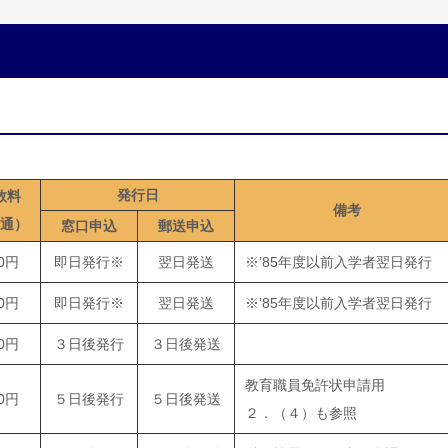
。
発行日
数料
備考
通）
窓口申込
郵送申込
0円
即日発行※
翌日発送
※’85年度以前入学者翌日発行
0円
即日発行※
翌日発送
※’85年度以前入学者翌日発行
0円
３日後発行
３日後発送
教育職員免許状申請用
0円
５日後発行
５日後発送
２．（４）も参照