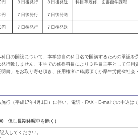
0円
３日後発行
３日後発送
科目等履修、図書館学課程
0円
７日後発行
７日後発送
0円
７日後発行
７日後発送
る科目の開設について、本学独自の科目名で開講するための承認を
は発行致しません。本学での修得科目により３科目主事として任用
証明書」をお取り寄せ頂き、任用権者に確認頂くか厚生労働省社会
（平成17年4月1日）に伴い、電話・FAX・E-mailでの申込は
00 但し長期休暇中を除く）
記入してください。