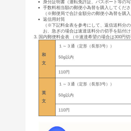
身分証明書（運転免許証、パスポート等の写
手数料相当額の郵便小為替を購入してくださ
（※郵便局で合計金額分の郵便小為替を購入
返信用封筒
（※下記料金表を参考にして、返信送料分の
お、急ぎの場合は速達送料分の切手を貼付け
国内郵便料金表 （※速達希望の場合は300円
１～３通（定形（長形3号））
和
50g以内
文
110円
１～３通（定形（長形3号））
英
50g以内
文
110円