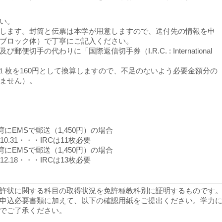
い。
します。封筒と伝票は本学が用意しますので、送付先の情報を申
ブロック体）で丁寧にご記入ください。
手の代わりに「国際返信切手券（I.R.C. : International
。
１枚を160円として換算しますので、不足のないよう必要金額分の
ません）。
にEMSで郵送（1,450円）の場合
 10.31・・・IRCは11枚必要
にEMSで郵送（1,450円）の場合
 12.18・・・IRCは13枚必要
許状に関する科目の取得状況を免許種教科別に証明するものです
申込必要書類に加えて、以下の確認用紙をご提出ください。学力
でご了承ください。