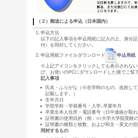
（２）郵送による申込（日本国内）
申込方法
以下の記入事項を申込用紙に記入の上、身分証
付）を同封してください。
申込用紙ファイルダウンロード
申込用紙（
※上記アイコンをクリックしても表示されない
び、お使いのPCにダウンロードした後でご覧下
記入事項
氏名・ふりがな（※在学時のもの。改姓して
記載します。）
生年月日
学部学科・学籍番号・入学､卒業年月
卒業生本人住所・電話番号（日中連絡が取れ
証明書の使用目的（例：○○大学大学院受験
証明書の種類と枚数、および和文・英文の別
同封するもの