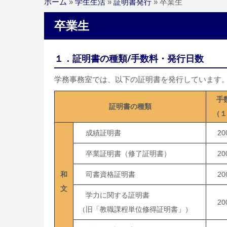
ホーム
»
学生生活
»
証明書発行
»
卒業生
卒業生
１．証明書の種類/手数料・発行日数
学務事務室では、以下の証明書を発行しています
手
証明書の種類
（１
成績証明書
20
卒業証明書（修了証明書）
20
和
司書資格証明書
20
文
学力に関する証明書
20
（旧「教職課程単位修得証明書」）