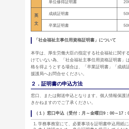
単位修得証明書
20
成績証明書
50
英
文
卒業証明書
50
「社会福祉主事任用資格証明書」について
本学は、厚生労働大臣の指定する社会福祉に関す
けていない為、「社会福祉主事任用資格証明書」
格を得ようとする場合は、「卒業証明書」「成績
援護局へお問合せください。
２．証明書の申込方法
窓口、または郵送申込となります。個人情報保護法施行
きかねますのでご了承ください。
（１）窓口申込（受付：月～金曜日9：00～17：
学務事務室にて、必要事項を証明書申込用紙に