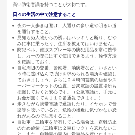
高い防衛意識を持つことが大切です。
日々の生活の中で注意すること
夜の一人歩きは避け、人通りの多い道や明るい道
を通行すること。
見知らぬ人物からの誘いはハッキリと断り、むや
みに車に乗ったり、住所を教えてはいけません。
防犯ベル、催涙スプレー等の防犯用品を常に携帯
し、万一の際にはすぐ使用できるよう、操作方法
を確認しておく。
自宅周辺の交番、警察署、消防署など、いざとい
う時に逃げ込んで助けを求められる場所を確認し
ておきましょう。さらに２４時間営業の店舗やス
ーパーマーケットの位置、公衆電話の設置場所も
把握しておくと安心です。（公衆電話は、手元に
お金が無くても１１０番通報できます。）
歩きながら携帯電話で通話したり、イヤホンで音
楽等を聴いていると、危険の接近に気づかない恐
れがあるので注意すること。
自動車・二輪車を所有している場合は、盗難防止
のため施錠（二輪車は２重ロック）を忘れないこ
と。また、自動車の車内に貴重品を置いたままに