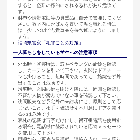
すると、盗難の標的にされる恐れがあり危険で
す。
財布や携帯電話等の貴重品は自分で管理してくだ
さい。教室内にかばんを置いて席を離れる時に
は、少しの間でも貴重品を持ち運ぶようにしまし
ょう。
福岡県警察「犯罪ごとの対策」
一人暮らしをしている学生への注意事項
外出時・就寝時は、窓やベランダの施錠を確認
し、カーテンを引いて下さい。玄関はドアチェー
ンも掛けること。短時間であっても、施錠せず外
出することは危険です。
帰宅時、玄関の鍵を開ける際には、周囲を確認し
不審な人物が潜んでいない事を確認して下さい。
訪問販売など予定外の来訪者には、原則として応
じないこと。相手を確認せず不用意にドアを開け
るのは危険です。
表札の記載は苗字だけにし、留守番電話を使用す
る場合は電話機に登録されている応答メッセージ
を使用して下さい。
日頃からご家族や保護者に連絡を入れ、一人暮ら