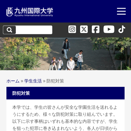
検
索:
ホーム
»
学生生活
»
防犯対策
防犯対策
本学では、学生の皆さんが安全な学園生活を送れるよ
うにするため、様々な防犯対策に取り組んでいます。
以下に示す事柄はいずれも基本的な内容ですが、学生
を狙った犯罪に巻き込まれないよう、各人が日頃から