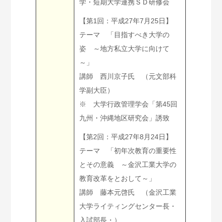
学・短期大学連携ＳＤ研修会
【第1回：平成27年7月25日】
テーマ 「目指すべき大学の
姿 ～地方私立大学に向けて
～」
講師 西川京子氏 （元文部科
学副大臣）
※ 大学行政管理学会「第45回
九州・沖縄地区研究会」誘致
【第2回：平成27年8月24日】
テーマ 「初年次教育の重要性
とその意義 ～金沢工業大学の
教育改革をとおして～」
講師 藤本元啓氏 （金沢工業
大学ライティングセンター長・
入試部長・）