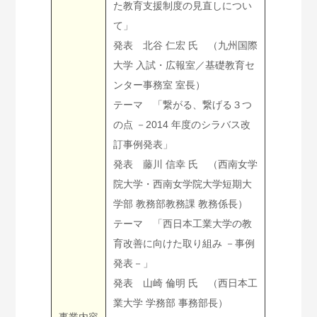
た教育支援制度の見直しについ
て」
発表 北谷 仁宏 氏 （九州国際
大学 入試・広報室／基礎教育セ
ンター事務室 室長）
テーマ 「繋がる、繋げる３つ
の点 －2014 年度のシラバス改
訂事例発表」
発表 藤川 信幸 氏 （西南女学
院大学・西南女学院大学短期大
学部 教務部教務課 教務係長）
テーマ 「西日本工業大学の教
育改善に向けた取り組み －事例
発表－」
発表 山崎 倫明 氏 （西日本工
業大学 学務部 事務部長）