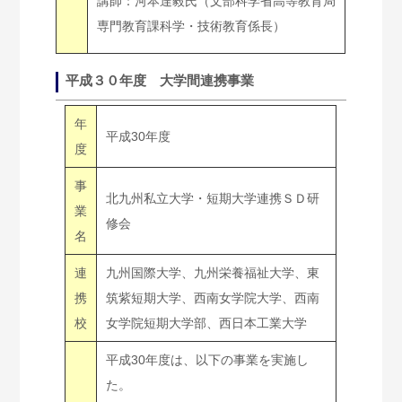
講師：河本達毅氏（文部科学省高等教育局
専門教育課科学・技術教育係長）
平成３０年度 大学間連携事業
年
平成30年度
度
事
北九州私立大学・短期大学連携ＳＤ研
業
修会
名
連
九州国際大学、九州栄養福祉大学、東
携
筑紫短期大学、西南女学院大学、西南
校
女学院短期大学部、西日本工業大学
平成30年度は、以下の事業を実施し
た。