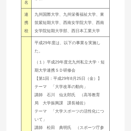
名
連
九州国際大学、九州栄養福祉大学、東
携
筑紫短期大学、西南女学院大学、西南
校
女学院短期大学部、西日本工業大学
平成29年度は、以下の事業を実施し
た。
（１）平成29年度北九州私立大学・短
期大学連携ＳＤ研修会
【第1回：平成29年8月25日（金）】
テーマ 「大学改革の動向」
講師 石川 仙太郎氏 （高等教育
局 大学振興課 課長補佐）
テーマ 「大学スポーツの活性化につ
いて」
講師 松田 典明氏 （スポーツ庁参