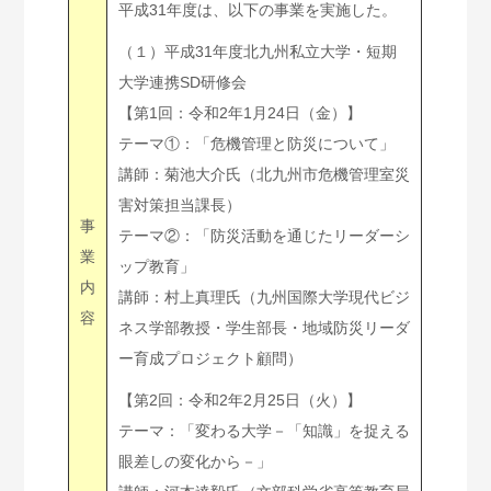
平成31年度は、以下の事業を実施した。
（１）平成31年度北九州私立大学・短期
大学連携SD研修会
【第1回：令和2年1月24日（金）】
テーマ①：「危機管理と防災について」
講師：菊池大介氏（北九州市危機管理室災
害対策担当課長）
事
テーマ②：「防災活動を通じたリーダーシ
業
ップ教育」
内
講師：村上真理氏（九州国際大学現代ビジ
容
ネス学部教授・学生部長・地域防災リーダ
ー育成プロジェクト顧問）
【第2回：令和2年2月25日（火）】
テーマ：「変わる大学－「知識」を捉える
眼差しの変化から－」