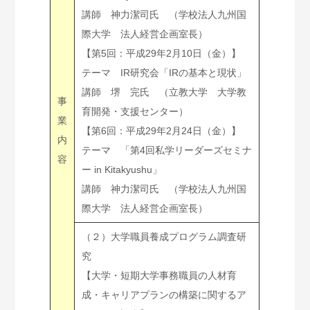
講師 神力潔司氏 （学校法人九州国
際大学 法人経営企画室長）
【第5回：平成29年2月10日（金）】
テーマ IR研究会「IRの基本と現状」
講師 堺 完氏 （立教大学 大学教
事
育開発・支援センター）
業
【第6回：平成29年2月24日（金）】
内
テーマ 「第4回私学リーダーズセミナ
容
ー in Kitakyushu」
講師 神力潔司氏 （学校法人九州国
際大学 法人経営企画室長）
（２）大学職員養成プログラム調査研
究
【大学・短期大学事務職員の人材育
成・キャリアプランの構築に関するア