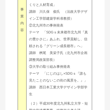
くりと人材育成」
事
講師 川久保 俊氏 （法政大学デザ
業
イン工学部建築学科准教授）
内
②北九州市の事例発表
容
テーマ 「SDGｓ未来都市北九州『真
の豊かさに』あふれ、世界貢献し、信
頼される『グリーン成長都市』へ」
講師 桝尾 美栄子氏（北九州市企画
調整局政策部長）
③大学の取り組み事例発表
テーマ 「にじのはし×SDGｓ『誰も
見たことのないこの街の風景を。』」
講師 西日本工業大学デザイン学部学
生
（２）平成30年度北九州私立大学・短