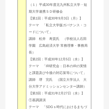
（１）平成30年度北九州私立大学・短
期大学連携ＳＤ研修会
【第1回：平成30年9月3日（月）】
テーマ 「私立大学版ガバナンス・コ
ードについて」
講師 松井 寿貢氏 （学校法人石田
学園 広島経済大学 常務理事・事務局
長）
【第2回：平成30年12月5日（水）】
テーマ 「IR研究会：日本のIRの実情
と課題及び今後の対応策等について」
講師 堺 完氏 （国立大学法人 大
分大学アドミッションセンター講師）
【第3回：平成31年2月27日（水）】
①基調講演
テーマ 「SDGｓ時代におけるまちづ