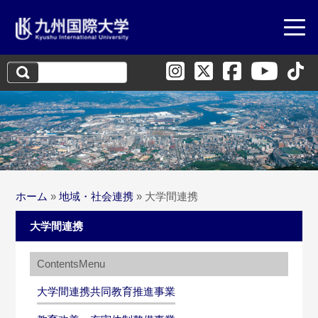
検
索:
ホーム
»
地域・社会連携
»
大学間連携
大学間連携
大学間連携共同教育推進事業