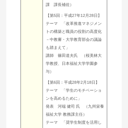
課 課長補佐）
【第5回：平成27年12月28日】
テーマ 「改革推進マネジメン
トの構築と職員の役割の高度化
－中教審・大学教育部会の議論
も踏まえて」
講師 篠田道夫氏 （桜美林大
学教授、日本福祉大学学園参
与）
【第6回：平成28年2月18日】
テーマ 「学生のモチベーショ
ンを高めるために」
発表 河端 健司 氏 （九州栄養
福祉大学 教務課主任）
テーマ 「奨学生制度を活用し