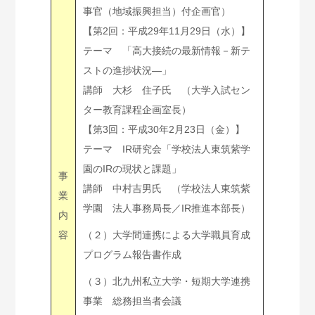
事官（地域振興担当）付企画官）
【第2回：平成29年11月29日（水）】
テーマ 「高大接続の最新情報－新テ
ストの進捗状況―」
講師 大杉 住子氏 （大学入試セン
ター教育課程企画室長）
【第3回：平成30年2月23日（金）】
テーマ IR研究会「学校法人東筑紫学
園のIRの現状と課題」
事
講師 中村吉男氏 （学校法人東筑紫
業
学園 法人事務局長／IR推進本部長）
内
容
（２）大学間連携による大学職員育成
プログラム報告書作成
（３）北九州私立大学・短期大学連携
事業 総務担当者会議