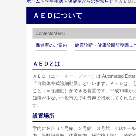
ホーム
»
学生生活
»
保健室からのお知らせ
»
ＡＥＤ
ＡＥＤについて
保健室のご案内
健康診断・健康診断証明書に
ＡＥＤとは
ＡＥＤ（エー・イー・ディー）は Automated External
「自動体外式除細動器」といいます。ＡＥＤは、
こと（＝除細動）ができる装置です。平成16年か
知識が少ない一般市民でも音声で指示してくれる
す。
設置場所
学内に９台（１号館、２号館、３号館、KIUホー
内、平野記念館、体育館内、研究棟１階）、若松