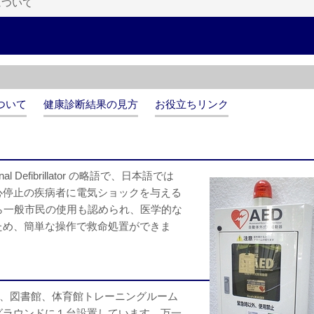
について
ついて
健康診断結果の見方
お役立ちリンク
 Defibrillator の略語で、日本語では
心停止の疾病者に電気ショックを与える
ら一般市民の使用も認められ、医学的な
ため、簡単な操作で救命処置ができま
ル、図書館、体育館トレーニングルーム
グラウンドに１台設置しています。万一