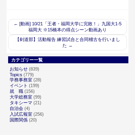
←
[動画] 10/21「王者・福岡大学に完敗！」九国大1-5
福岡大 ※15橋本の得点シーン動画あり
【剣道部】活動報告 練習試合と合同稽古を行いまし
た
→
カテゴリー一覧
お知らせ
(839)
Topics
(779)
学務事務室
(28)
イベント
(199)
就 職
(156)
大学総務室
(99)
タキシーマ
(21)
自治会
(4)
入試広報室
(256)
国際関係
(20)