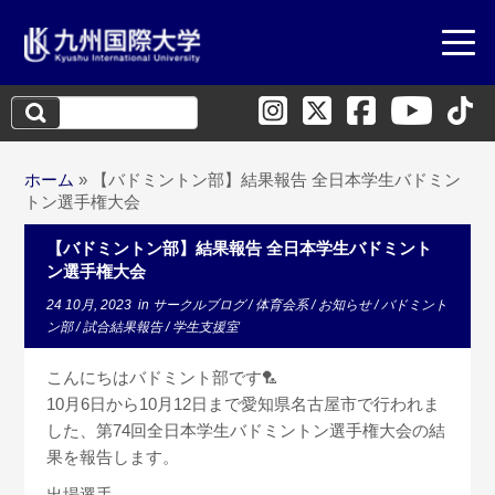
検
索:
ホーム
»
【バドミントン部】結果報告 全日本学生バドミン
トン選手権大会
【バドミントン部】結果報告 全日本学生バドミント
ン選手権大会
24 10月, 2023
in
サークルブログ
/
体育会系
/
お知らせ
/
バドミント
ン部
/
試合結果報告
/
学生支援室
こんにちはバドミント部です🏸
10月6日から10月12日まで愛知県名古屋市で行われま
した、第74回全日本学生バドミントン選手権大会の結
果を報告します。
出場選手