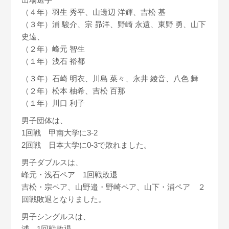
（４年）羽生 秀平、山邊辺 洋輝、吉松 基
（３年）浦 駿介、宗 昴洋、野崎 永遠、東野 勇、山下
史遠、
（２年）峰元 智生
（１年）浅石 裕都
（３年）石崎 明衣、川島 菜々、永井 綾音、八色 舞
（２年）松本 柚希、吉松 百那
（１年）川口 利子
男子団体は、
1回戦 甲南大学に3-2
2回戦 日本大学に0-3で敗れました。
男子ダブルスは、
峰元・浅石ペア 1回戦敗退
吉松・宗ペア、山野邉・野崎ペア、山下・浦ペア ２
回戦敗退となりました。
男子シングルスは、
浦 1回戦敗退