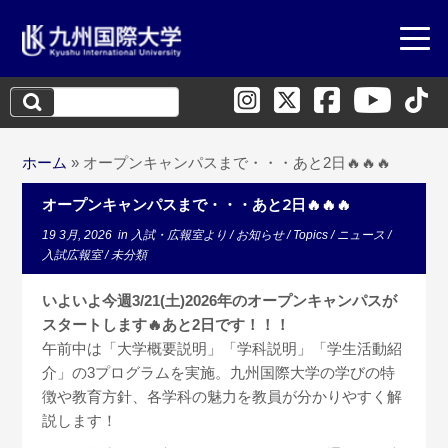
検
索:
ホーム
»
オープンキャンパスまで・・・あと2日🔥🔥🔥
オープンキャンパスまで・・・あと2日🔥🔥🔥
19 3月, 2026
in
入試・広報室より
/
お知らせ
/
Topics
/
ニュース
/
入試広報室
/
未分類
いよいよ今週3/21(土)2026年のオープンキャンパスが
スタートします🔥あと2日です！！！
午前中は「大学概要説明」「学科説明」「学生活動紹
介」の3プログラムを実施。九州国際大学の学びの特
徴や教育方針、各学科の魅力を教員が分かりやすく解
説します！