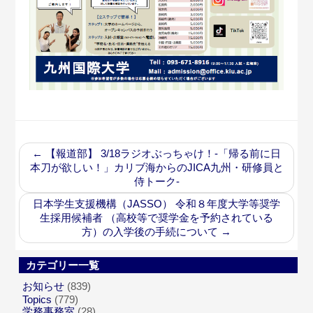
←
【報道部】 3/18ラジオぶっちゃけ！-「帰る前に日
本刀が欲しい！」カリブ海からのJICA九州・研修員と
侍トーク-
日本学生支援機構（JASSO） 令和８年度大学等奨学
生採用候補者 （高校等で奨学金を予約されている
方）の入学後の手続について
→
カテゴリー一覧
お知らせ
(839)
Topics
(779)
学務事務室
(28)