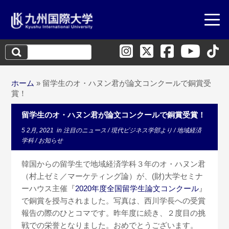
検
索:
ホーム
»
留学生のオ・ハヌン君が論文コンクールで銅賞受
賞！
留学生のオ・ハヌン君が論文コンクールで銅賞受賞！
5 2月, 2021
in
注目のニュース
/
現代ビジネス学部より
/
地域経済
学科
/
お知らせ
韓国からの留学生で地域経済学科３年のオ・ハヌン君
（村上ゼミ／マーケティング論）が、(財)大学セミナ
ーハウス主催『
2020
年度全国留学生論文コンクール
』
で銅賞を授与されました。写真は、西川学長への受賞
報告の際のひとコマです。昨年度に続き、２度目の挑
戦での栄誉となりました。おめでとうございます。