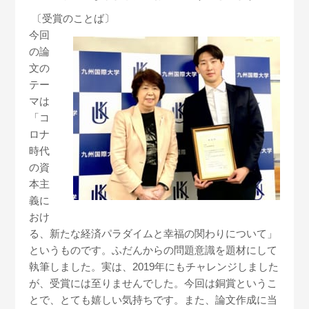
〔受賞のことば〕
今回
の論
文の
テー
マは
「コ
ロナ
時代
の資
本主
義に
おけ
る、新たな経済パラダイムと幸福の関わりについて」
というものです。ふだんからの問題意識を題材にして
執筆しました。実は、
2019
年にもチャレンジしました
が、受賞には至りませんでした。今回は銅賞というこ
とで、とても嬉しい気持ちです。また、論文作成に当