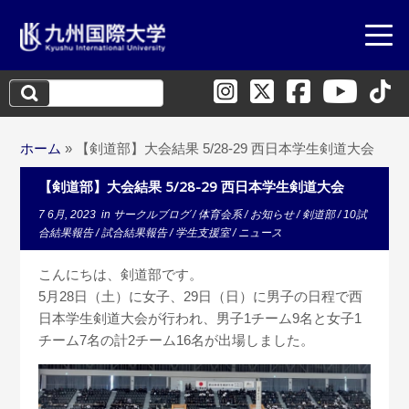
検
索:
ホーム
»
【剣道部】大会結果 5/28-29 西日本学生剣道大会
【剣道部】大会結果 5/28-29 西日本学生剣道大会
7 6月, 2023
in
サークルブログ
/
体育会系
/
お知らせ
/
剣道部
/
10試
合結果報告
/
試合結果報告
/
学生支援室
/
ニュース
こんにちは、剣道部です。
5月28日（土）に女子、29日（日）に男子の日程で西
日本学生剣道大会が行われ、男子1チーム9名と女子1
チーム7名の計2チーム16名が出場しました。