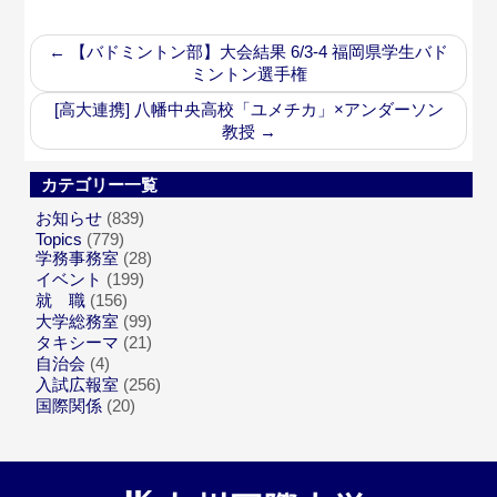
←
【バドミントン部】大会結果 6/3-4 福岡県学生バド
ミントン選手権
[高大連携] 八幡中央高校「ユメチカ」×アンダーソン
教授
→
カテゴリー一覧
お知らせ
(839)
Topics
(779)
学務事務室
(28)
イベント
(199)
就 職
(156)
大学総務室
(99)
タキシーマ
(21)
自治会
(4)
入試広報室
(256)
国際関係
(20)