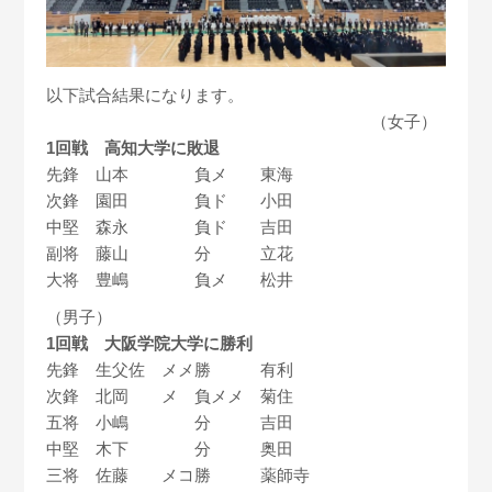
以下試合結果になります。
（女子）
1回戦 高知大学に敗退
先鋒 山本 負メ 東海
次鋒 園田 負ド 小田
中堅 森永 負ド 吉田
副将 藤山 分 立花
大将 豊嶋 負メ 松井
（男子）
1回戦 大阪学院大学に勝利
先鋒 生父佐 メメ勝 有利
次鋒 北岡 メ 負メメ 菊住
五将 小嶋 分 吉田
中堅 木下 分 奥田
三将 佐藤 メコ勝 薬師寺