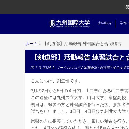
大学紹介
学部
ホーム
»
【剣道部】活動報告 練習試合と合同稽古
【剣道部】活動報告 練習試合と
21 3月, 2024
in
サークルブログ
/
体育会系
/
剣道部
/
学生支援
こんにちは、剣道部です。
3月の2日から5日の４日間、山口県にある山口県
この遠征には九州共立大学、山口大学、常盤高校
初日は、県警の方と練習試合を行った後、参加者
試合を行いました。3日目、4日目は九州共立大学
県警の方に指導していただき、厳しい稽古を行う
また、4日間の遠征を終え、新たな課題を見つける