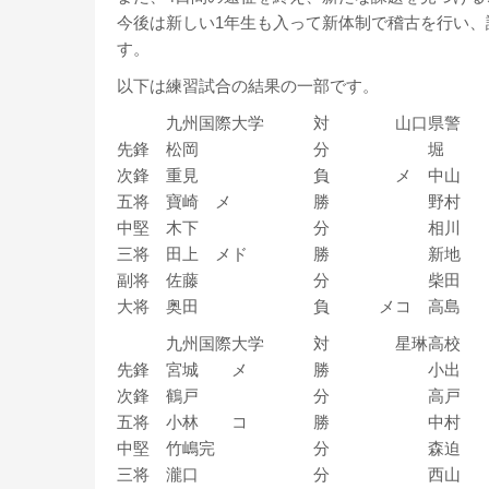
今後は新しい1年生も入って新体制で稽古を行い
す。
以下は練習試合の結果の一部です。
九州国際大学 対 山口県警
先鋒 松岡 分 堀
次鋒 重見 負 メ 中山
五将 寶崎 メ 勝 野村
中堅 木下 分 相川
三将 田上 メド 勝 新地
副将 佐藤 分 柴田
大将 奥田 負 メコ 高島
九州国際大学 対 星琳高校
先鋒 宮城 メ 勝 小出
次鋒 鶴戸 分 高戸
五将 小林 コ 勝 中村
中堅 竹嶋完 分 森迫
三将 瀧口 分 西山