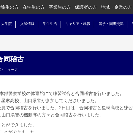
受験生の方
在学生の方
卒業生の方
保護者の方
地域・企業の方
・大学院
入試情報
学生生活
キャリア・就職
留学・国際交流
合同稽古
室
/
ニュース
警本部警察学校の体育館にて練習試合と合同稽古を行いました。
、星琳高校、山口県警が参加してくださいました。
全員で合同稽古を行いました。2日目は、合同稽古と星琳高校と練習
と山口県警の機動隊の方々と合同稽古を行いました。
ことができました。
ことができました。