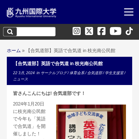
検
索:
ホーム
»
【合気道部】英語で合気道 in 枝光南公民館
【合気道部】英語で合気道 in 枝光南公民館
22 3月, 2024
in
サークルブログ
/
体育会系
/
合気道部
/
学生支援室
/
ニュース
皆さんこんにちは! 合気道部です！
2024年1月20日
に枝光南公民館
で今年も「英語
で合気道」を開
催しました！