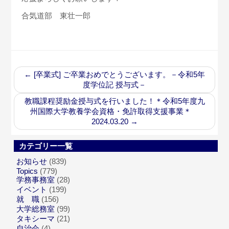
合気道部 東壮一郎
←
[卒業式] ご卒業おめでとうございます。－令和5年
度学位記 授与式－
教職課程奨励金授与式を行いました！＊令和5年度九
州国際大学教養学会資格・免許取得支援事業＊
2024.03.20
→
カテゴリー一覧
お知らせ
(839)
Topics
(779)
学務事務室
(28)
イベント
(199)
就 職
(156)
大学総務室
(99)
タキシーマ
(21)
自治会
(4)