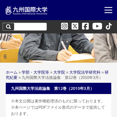
検
索:
ホーム
»
学部・大学院等
»
大学院
»
大学院法学研究科
»
研
究紀要
»
九州国際大学法政論集 第12巻（2010年3月）
九州国際大学法政論集 第12巻（2010年3月）
※本文公開は著作権処理済のものに限っております。
※本ページではPDFファイル形式のデータで提供して
おります。