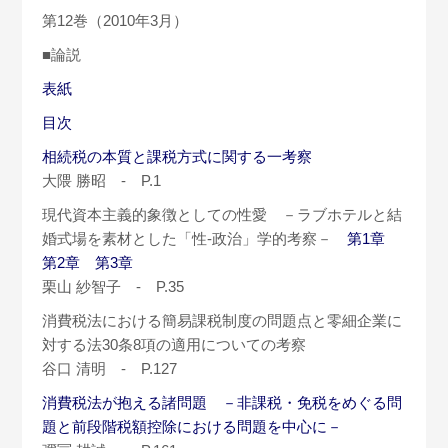
第12巻（2010年3月）
■論説
表紙
目次
相続税の本質と課税方式に関する一考察
大隈 勝昭 - P.1
現代資本主義的象徴としての性愛 －ラブホテルと結
婚式場を素材とした「性-政治」学的考察－
第1章
第2章
第3章
栗山 紗智子 - P.35
消費税法における簡易課税制度の問題点と零細企業に
対する法30条8項の適用についての考察
谷口 清明 - P.127
消費税法が抱える諸問題 －非課税・免税をめぐる問
題と前段階税額控除における問題を中心に－