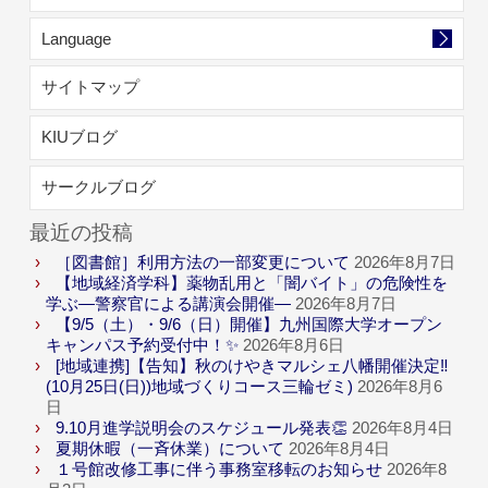
Language
サイトマップ
KIUブログ
サークルブログ
最近の投稿
［図書館］利用方法の一部変更について
2026年8月7日
【地域経済学科】薬物乱用と「闇バイト」の危険性を
学ぶ―警察官による講演会開催―
2026年8月7日
【9/5（土）・9/6（日）開催】九州国際大学オープン
キャンパス予約受付中！✨
2026年8月6日
[地域連携]【告知】秋のけやきマルシェ八幡開催決定‼
(10月25日(日))地域づくりコース三輪ゼミ)
2026年8月6
日
9.10月進学説明会のスケジュール発表👏
2026年8月4日
夏期休暇（一斉休業）について
2026年8月4日
１号館改修工事に伴う事務室移転のお知らせ
2026年8