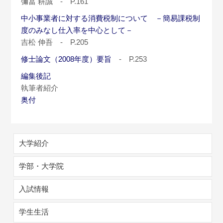
彌冨 耕誠 - P.161
中小事業者に対する消費税制について －簡易課税制
度のみなし仕入率を中心として－
吉松 伸吾 - P.205
修士論文（2008年度）要旨
- P.253
編集後記
執筆者紹介
奥付
大学紹介
学部・大学院
入試情報
学生生活