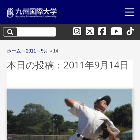
検
索:
ホーム
»
2011
»
9月
»
14
本日の投稿：
2011年9月14日
...続きを読む