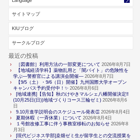
Language
サイトマップ
KIUブログ
サークルブログ
最近の投稿
［図書館］利用方法の一部変更について
2026年8月7日
【地域経済学科】薬物乱用と「闇バイト」の危険性を
学ぶ―警察官による講演会開催―
2026年8月7日
【9/5（土）・9/6（日）開催】九州国際大学オープン
キャンパス予約受付中！✨
2026年8月6日
[地域連携]【告知】秋のけやきマルシェ八幡開催決定‼
(10月25日(日))地域づくりコース三輪ゼミ)
2026年8月6
日
9.10月進学説明会のスケジュール発表👏
2026年8月4日
夏期休暇（一斉休業）について
2026年8月4日
１号館改修工事に伴う事務室移転のお知らせ
2026年8
月3日
[現代ビジネス学部]桒畑ゼミ生が留学生との交流授業を