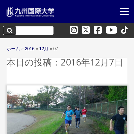
検
索:
ホーム
»
2016
»
12月
»
07
本日の投稿：
2016年12月7日
...
続きを読む