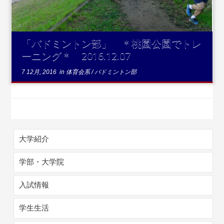
「バドミントン部」 ＊桃園公園でトレ
ーニング＊ 2016.12.07
7 12月, 2016
in
体育会系
/
バドミントン部
大学紹介
学部・大学院
入試情報
学生生活