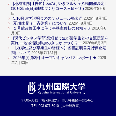
[地域連携]【告知】秋のけやきマルシェ八幡開催決定‼
(10月25日(日))地域づくりコース三輪ゼミ)
2026年8月6
日
9.10月進学説明会のスケジュール発表👏
2026年8月4日
夏期休暇（一斉休業）について
2026年8月4日
１号館改修工事に伴う事務室移転のお知らせ
2026年8
月3日
[現代ビジネス学部]桒畑ゼミ生が留学生との交流授業を
実施 ―地域活動参加のきっかけづくり―
2026年8月3日
【在学生及び卒業生の皆様へ】各種証明書発行停止期
間について
2026年7月31日
2026年度 第3回 オープンキャンパス レポート★
2026
年7月30日
〒805-8512 福岡県北九州市八幡東区平野1-6-1
TEL.093-671-8910（大学総務室）