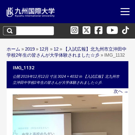
検
索:
ホーム
»
2019
»
12月
»
12
»
【入試広報】北九州市立沖田中
学校2年生の皆さんが大学体験されました☆彡
»
IMG_1132
IMG_1132
公開
2019年12月12日
寸法
3024 × 4032
in
【入試広報】北九州市
立沖田中学校2年生の皆さんが大学体験されました☆彡
.
次へ →