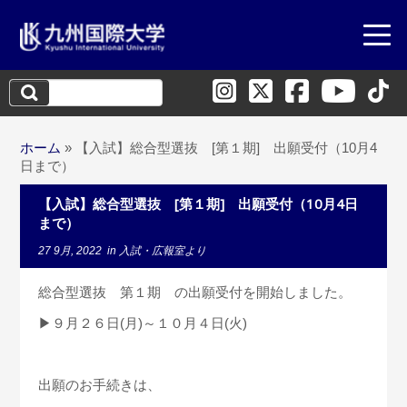
検
索:
ホーム
»
【入試】総合型選抜 [第１期] 出願受付（10月4
日まで）
【入試】総合型選抜 [第１期] 出願受付（10月4日
まで）
27 9月, 2022
in
入試・広報室より
総合型選抜 第１期 の出願受付を開始しました。
▶９月２６日(月)～１０月４日(火)
出願のお手続きは、