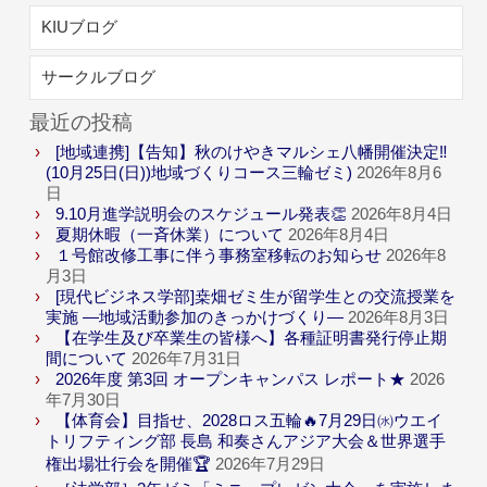
KIUブログ
サークルブログ
最近の投稿
[地域連携]【告知】秋のけやきマルシェ八幡開催決定‼
(10月25日(日))地域づくりコース三輪ゼミ)
2026年8月6
日
9.10月進学説明会のスケジュール発表👏
2026年8月4日
夏期休暇（一斉休業）について
2026年8月4日
１号館改修工事に伴う事務室移転のお知らせ
2026年8
月3日
[現代ビジネス学部]桒畑ゼミ生が留学生との交流授業を
実施 ―地域活動参加のきっかけづくり―
2026年8月3日
【在学生及び卒業生の皆様へ】各種証明書発行停止期
間について
2026年7月31日
2026年度 第3回 オープンキャンパス レポート★
2026
年7月30日
【体育会】目指せ、2028ロス五輪🔥7月29日㈬ウエイ
トリフティング部 長島 和奏さんアジア大会＆世界選手
権出場壮行会を開催🏆
2026年7月29日