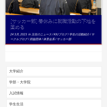
[サッカー部] 春休みに就職活動の下地を
固める
24 3月, 2023
in
注目のニュース
/
KIUブログ
/
学生の活動紹介
/
サ
ークルブログ
/
四協団体
/
体育会系
/
サッカー部
大学紹介
学部・大学院
入試情報
学生生活