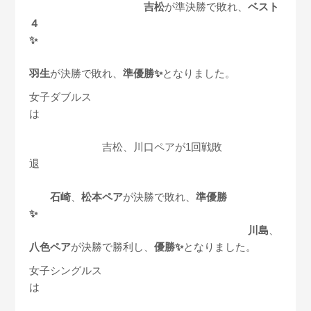
吉松
が準決勝で敗れ、
ベスト
４
✨
羽生
が決勝で敗れ、
準優勝✨
となりました。
女子ダブルス
は
吉松、川口ペアが1回戦敗
退
石崎
、
松本ペア
が決勝で敗れ、
準優勝
✨
川島
、
八色ペア
が決勝で勝利し、
優勝✨
となりました。
女子シングルス
は