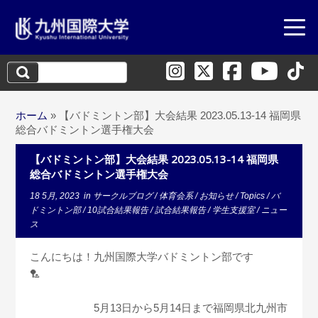
検
索:
ホーム
»
【バドミントン部】大会結果 2023.05.13-14 福岡県
総合バドミントン選手権大会
【バドミントン部】大会結果 2023.05.13-14 福岡県
総合バドミントン選手権大会
18 5月, 2023
in
サークルブログ
/
体育会系
/
お知らせ
/
Topics
/
バ
ドミントン部
/
10試合結果報告
/
試合結果報告
/
学生支援室
/
ニュー
ス
こんにちは！九州国際大学バドミントン部です
🏸
5月13日から5月14日まで福岡県北九州市