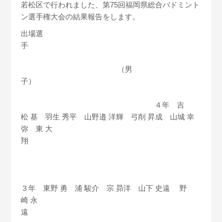
若松区で行われまし
た、第75回福岡県総合バドミント
ン選手権大会の結果報告をしま
す。
出場選
手
（男
子）
４年 吉
松 基 羽生 秀平 山野邉 洋輝 弓削 昇成 山城 幸
弥 東 大
翔
３年 東野 勇 浦 駿介 宗 昴洋 山下 史遠 野
崎 永
遠