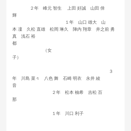
２年 峰元 智生 上田 好誠 山田 倖
輝
１年 山口 雄大 山
本 凜 久松 直雄 松岡 琳久 陣内 翔章 井之前 勇
真 浅石 裕
都
（女
子）
３
年 川島 菜々 八色 舞 石崎 明衣 永井 綾
音
２年 松本 柚希 吉松 百
那
１年 川口 利子