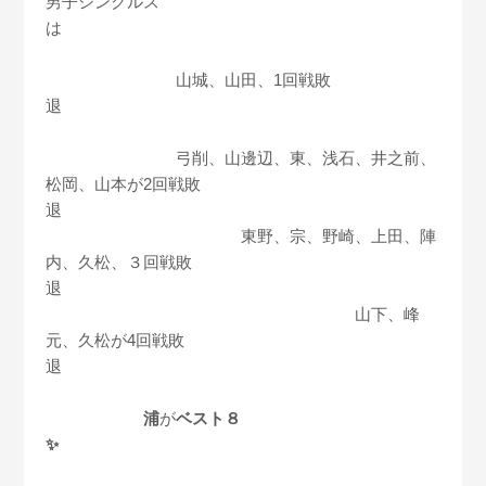
男子シングルス
は
山城、山田、1回戦敗
退
弓削、山邊辺、東、浅石、井之前、
松岡、山本が2回戦敗
退
東野、宗、野崎、上田、陣
内、久松、３回戦敗
退
山下、峰
元、久松が4回戦敗
退
浦
が
ベスト８
✨