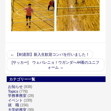
←
【剣道部】新入生歓迎コンパを行いました！
[サッカー] ウェバレニョ！ウガンダへ44着のユニフ
ォーム
→
カテゴリー一覧
お知らせ
(838)
Topics
(778)
学務事務室
(28)
イベント
(199)
就 職
(156)
大学総務室
(99)