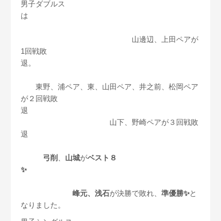
男子ダブルス
は
山邊辺、上田ペアが
1回戦敗
退。
東野、浦ペア、東、山田ペア、井之前、松岡ペア
が２回戦敗
退
山下、野崎ペアが３回戦敗
退
弓削
、
山城
が
ベスト８
✨
峰元、浅石
が決勝で敗れ、
準優勝✨
と
なりました。