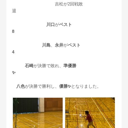
吉松が2回戦敗
退
川口
が
ベスト
8
川島
、
永井
が
ベスト
4
石崎
が決勝で敗れ、
準優勝
✨
八色
が決勝で勝利し、
優勝✨
となりました。