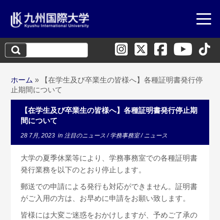
検
索:
ホーム
»
【在学生及び卒業生の皆様へ】各種証明書発行停
止期間について
【在学生及び卒業生の皆様へ】各種証明書発行停止期
間について
28 7月, 2023
in
注目のニュース
/
学務事務室
/
ニュース
大学の夏季休業等により、学務事務室での各種証明書
発行業務を以下のとおり停止します。
郵送での申請による発行も対応ができません。証明書
がご入用の方は、お早めに申請をお願い致します。
皆様には大変ご迷惑をおかけしますが、予めご了承の