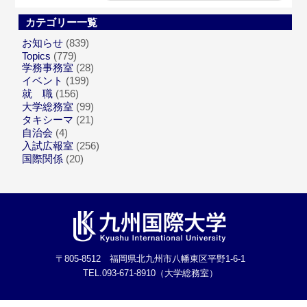
カテゴリー一覧
お知らせ
(839)
Topics
(779)
学務事務室
(28)
イベント
(199)
就 職
(156)
大学総務室
(99)
タキシーマ
(21)
自治会
(4)
入試広報室
(256)
国際関係
(20)
〒805-8512 福岡県北九州市八幡東区平野1-6-1
TEL.093-671-8910（大学総務室）