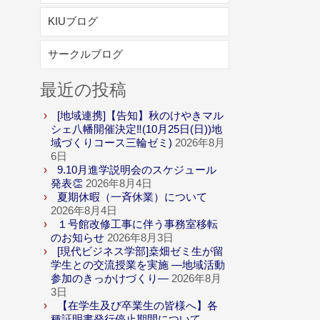
KIUブログ
サークルブログ
最近の投稿
[地域連携]【告知】秋のけやきマル
シェ八幡開催決定‼(10月25日(日))地
域づくりコース三輪ゼミ)
2026年8月
6日
9.10月進学説明会のスケジュール
発表👏
2026年8月4日
夏期休暇（一斉休業）について
2026年8月4日
１号館改修工事に伴う事務室移転
のお知らせ
2026年8月3日
[現代ビジネス学部]桒畑ゼミ生が留
学生との交流授業を実施 ―地域活動
参加のきっかけづくり―
2026年8月
3日
【在学生及び卒業生の皆様へ】各
種証明書発行停止期間について