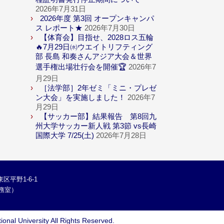
2026年7月31日
2026年度 第3回 オープンキャンパ
ス レポート★
2026年7月30日
【体育会】目指せ、2028ロス五輪
🔥7月29日㈬ウエイトリフティング
部 長島 和奏さんアジア大会＆世界
選手権出場壮行会を開催🏆
2026年7
月29日
［法学部］2年ゼミ「ミニ・プレゼ
ン大会」を実施しました！
2026年7
月29日
【サッカー部】結果報告 第8回九
州大学サッカー新人戦 第3節 vs長崎
国際大学 7/25(土)
2026年7月28日
区平野1-6-1
学総務室）
ional University
All Rights Reserved.