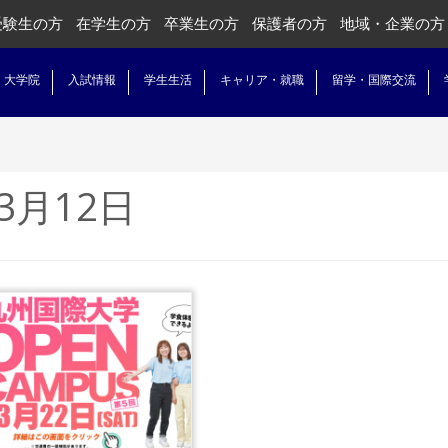
受験生の方
在学生の方
卒業生の方
保護者の方
地域・企業の方
・大学院
入試情報
学生生活
キャリア・就職
留学・国際交流
年3月12日
...
読む