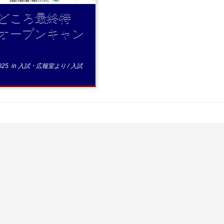
どころ最終特
オープンキャン
025
in
入試・広報室より
/
入試