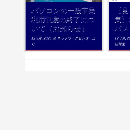
パソコンの一般市民
【見
利用制度の終了につ
集】
いて（お知らせ）
パス
12 3月, 2025
in
ネットワークセンターよ
12 3月, 2
り
広報室