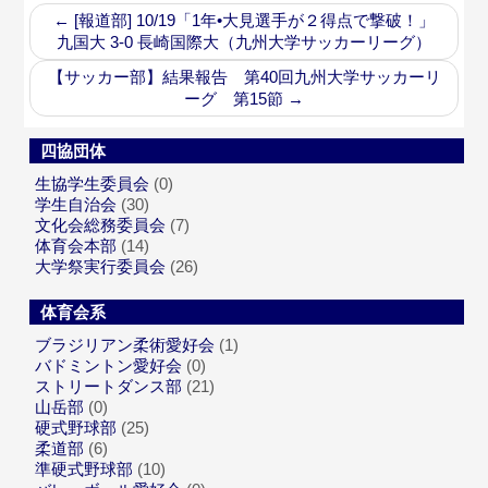
←
[報道部] 10/19「1年•大見選手が２得点で撃破！」
九国大 3-0 長崎国際大（九州大学サッカーリーグ）
【サッカー部】結果報告 第40回九州大学サッカーリ
ーグ 第15節
→
四協団体
生協学生委員会
(0)
学生自治会
(30)
文化会総務委員会
(7)
体育会本部
(14)
大学祭実行委員会
(26)
体育会系
ブラジリアン柔術愛好会
(1)
バドミントン愛好会
(0)
ストリートダンス部
(21)
山岳部
(0)
硬式野球部
(25)
柔道部
(6)
準硬式野球部
(10)