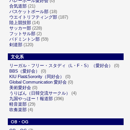
バレーボール愛好会
(0)
合気道部
(21)
バスケットボール部
(18)
ウエイトリフティング部
(187)
陸上競技部
(14)
サッカー部
(228)
フットサル部
(2)
バドミントン部
(59)
剣道部
(120)
文化系
リーガル・フリー・スタディ（L・F・S）（愛好会）
(0)
BBS（愛好会）
(0)
KIU Flat&Sorority（同好会）
(0)
Global Communication 愛好会
(0)
美術愛好会
(0)
うりばん（日韓交流サークル）
(4)
九国やっほー！報道部
(396)
軽音楽部
(29)
吹奏楽部
(4)
OB・OG