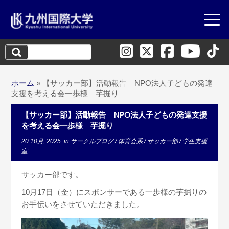
検
索:
ホーム
»
【サッカー部】活動報告 NPO法人子どもの発達
支援を考える会一歩様 芋掘り
【サッカー部】活動報告 NPO法人子どもの発達支援
を考える会一歩様 芋掘り
20 10月, 2025
in
サークルブログ
/
体育会系
/
サッカー部
/
学生支援
室
サッカー部です。
10月17日（金）にスポンサーである一歩様の芋掘りの
お手伝いをさせていただきました。