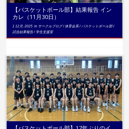
【バスケットボール部】結果報告 イン
カレ（11月30日）
1 12月, 2025
in
サークルブログ
/
体育会系
/
バスケットボール部
/
試合結果報告
/
学生支援室
...続きを読む
【バスケットボール部】17年ぶりのイ