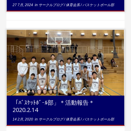
27 7月, 2024
in
サークルブログ
/
体育会系
/
バスケットボール部
...続きを読む
「ﾊﾞｽｹｯﾄﾎﾞｰﾙ部」＊活動報告＊
2020.2.14
14 2月, 2020
in
サークルブログ
/
体育会系
/
バスケットボール部