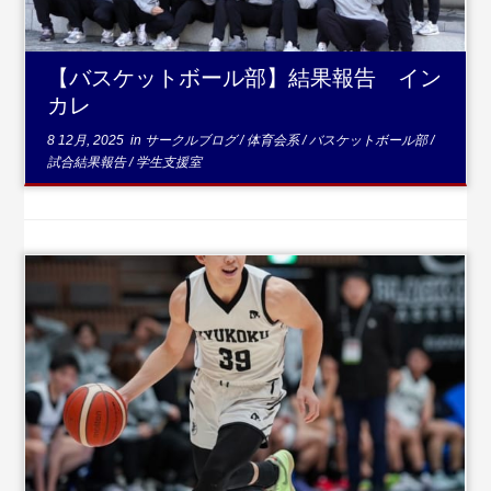
【バスケットボール部】結果報告 イン
カレ
8 12月, 2025
in
サークルブログ
/
体育会系
/
バスケットボール部
/
試合結果報告
/
学生支援室
...続きを読む