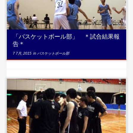
を読む
「バスケットボール部」 ＊試合結果報
告＊
7 7月, 2015
in
バスケットボール部
...続きを読
む