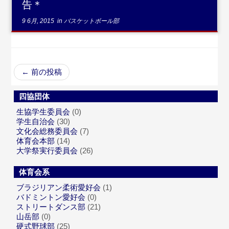
告＊
9 6月, 2015
in
バスケットボール部
←
前の投稿
四協団体
生協学生委員会
(0)
学生自治会
(30)
文化会総務委員会
(7)
体育会本部
(14)
大学祭実行委員会
(26)
体育会系
ブラジリアン柔術愛好会
(1)
バドミントン愛好会
(0)
ストリートダンス部
(21)
山岳部
(0)
硬式野球部
(25)