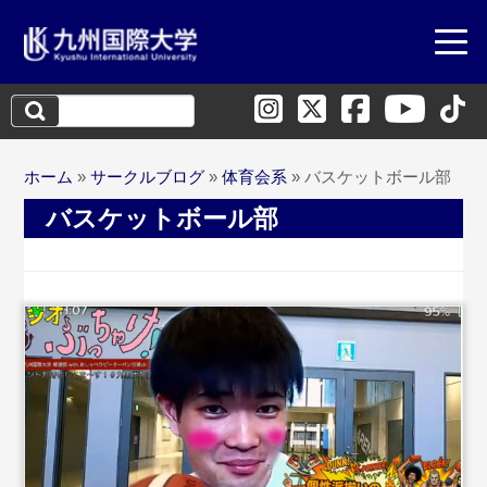
検
索:
ホーム
»
サークルブログ
»
体育会系
»
バスケットボール部
バスケットボール部
...続きを読む