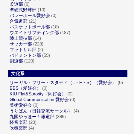
柔道部
(6)
準硬式野球部
(10)
バレーボール愛好会
(0)
合気道部
(21)
バスケットボール部
(18)
ウエイトリフティング部
(187)
陸上競技部
(14)
サッカー部
(228)
フットサル部
(2)
バドミントン部
(59)
剣道部
(120)
文化系
リーガル・フリー・スタディ（L・F・S）（愛好会）
(0)
BBS（愛好会）
(0)
KIU Flat&Sorority（同好会）
(0)
Global Communication 愛好会
(0)
美術愛好会
(0)
うりばん（日韓交流サークル）
(4)
九国やっほー！報道部
(396)
軽音楽部
(29)
吹奏楽部
(4)