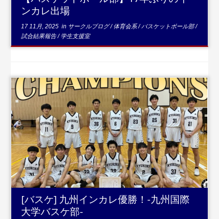
ンカレ出場
17 11月, 2025
in
サークルブログ
/
体育会系
/
バスケットボール部
/
試合結果報告
/
学生支援室
...続きを読む
[バスケ] 九州インカレ優勝！-九州国際
大学バスケ部-