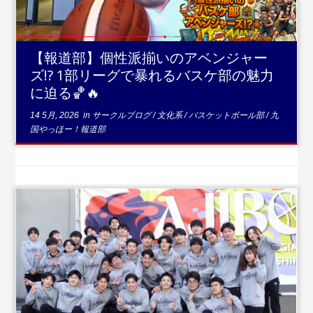
【報道部】個性派揃いのアベンジャー
ズ!? 1部リーグで暴れるバスケ部の魅力
に迫る🏀🔥
14 5月, 2026
in
サークルブログ
/
文化系
/
バスケットボール部
/
九
国やっほー！報道部
...続きを読む