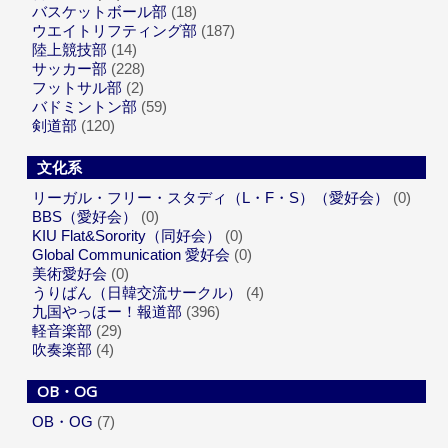
バスケットボール部
(18)
ウエイトリフティング部
(187)
陸上競技部
(14)
サッカー部
(228)
フットサル部
(2)
バドミントン部
(59)
剣道部
(120)
文化系
リーガル・フリー・スタディ（L・F・S）（愛好会）
(0)
BBS（愛好会）
(0)
KIU Flat&Sorority（同好会）
(0)
Global Communication 愛好会
(0)
美術愛好会
(0)
うりばん（日韓交流サークル）
(4)
九国やっほー！報道部
(396)
軽音楽部
(29)
吹奏楽部
(4)
OB・OG
OB・OG
(7)