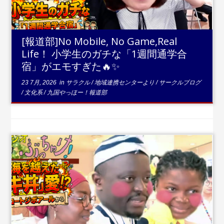
[報道部]No Mobile, No Game,Real
Life！ 小学生のガチな「1週間通学合
宿」がエモすぎた🔥✨
23 7月, 2026
in
サラクル
/
地域連携センターより
/
サークルブログ
/
文化系
/
九国やっほー！報道部
...
続きを読む