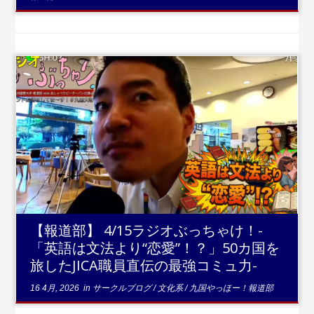
...続きを読む
【報道部】 4/15ラジオぶっちゃけ！-
「英語は文法より“恋愛”！？」50カ国を
旅したJICA職員直伝の最強コミュ力-
16 4月, 2026
in
サークルブログ
/
文化系
/
九国やっほー！報道部