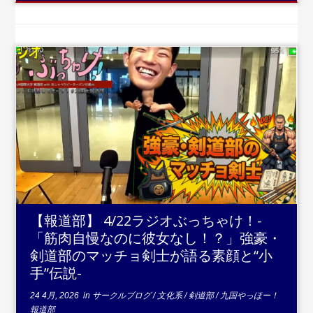
...続きを読む
【報道部】 4/22ラジオぶっちゃけ！-
「筋肉自慢なのに彼女なし！？」強豪・
剣道部のマッチョ剣士が語る素顔と“小
手”伝説-
24 4月, 2026
in
サークルブログ
/
文化系
/
剣道部
/
九国やっほー！
報道部