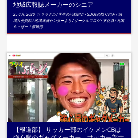
地域広報誌メーカーのシニア
25 6月, 2026
in
サラクル
/
学生の活動紹介
/
SDGsの取り組み
/
地
域社会貢献
/
地域連携センターより
/
サークルブログ
/
文化系
/
九国
やっほー！報道部
...
続きを読む
【報道部】 サッカー部のイケメンCBは
強心臓のギャグメーカー。サッカー部ナ