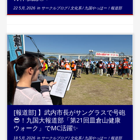
22 5月, 2026
in
サークルブログ
/
文化系
/
九国やっほー！報道部
...続きを読む
[報道部] 】武内市長がサングラスで号砲
😎！九国大報道部「第21回皿倉山健康
ウォーク」でMC活躍✨
18 5月, 2026
in
サークルブログ
/
文化系
/
九国やっほー！報道部