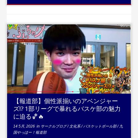
...続きを読む
【報道部】個性派揃いのアベンジャー
ズ!? 1部リーグで暴れるバスケ部の魅力
に迫る🏀🔥
14 5月, 2026
in
サークルブログ
/
文化系
/
バスケットボール部
/
九
国やっほー！報道部