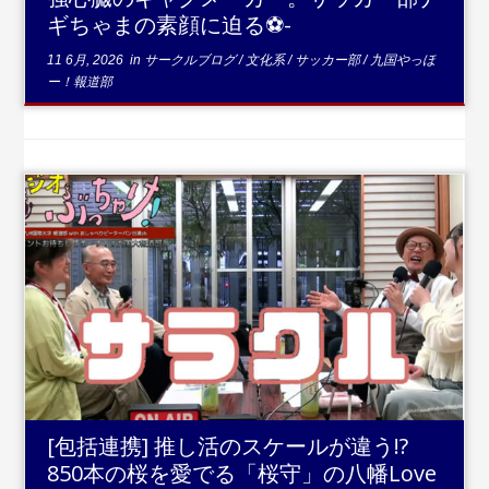
ギちゃまの素顔に迫る⚽-
11 6月, 2026
in
サークルブログ
/
文化系
/
サッカー部
/
九国やっほ
ー！報道部
...続きを読む
[包括連携] 推し活のスケールが違う!?
850本の桜を愛でる「桜守」の八幡Love