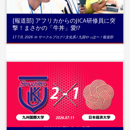
[報道部] アフリカからのJICA研修員に突
撃！まさかの「牛丼」愛!?
17 7月, 2026
in
サークルブログ
/
文化系
/
九国やっほー！報道部
...続きを読む