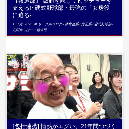
【報道部】 激痛を隠してピッチャーを
支える!? 硬式野球部・最強の「女房役」
に迫る-
13 7月, 2026
in
サークルブログ
/
体育会系
/
文化系
/
硬式野球部
/
九国やっほー！報道部
...続きを読む
[包括連携] 情熱がエグい。21年間つづく