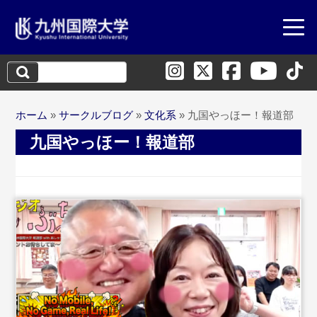
検
索:
ホーム
»
サークルブログ
»
文化系
»
九国やっほー！報道部
九国やっほー！報道部
...続きを読む