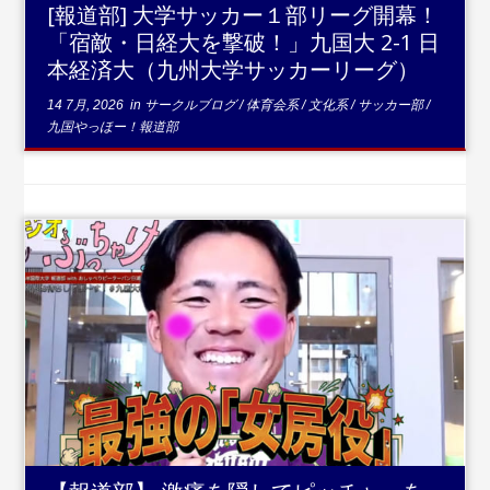
[報道部] 大学サッカー１部リーグ開幕！
「宿敵・日経大を撃破！」九国大 2-1 日
本経済大（九州大学サッカーリーグ）
14 7月, 2026
in
サークルブログ
/
体育会系
/
文化系
/
サッカー部
/
九国やっほー！報道部
...続きを読む