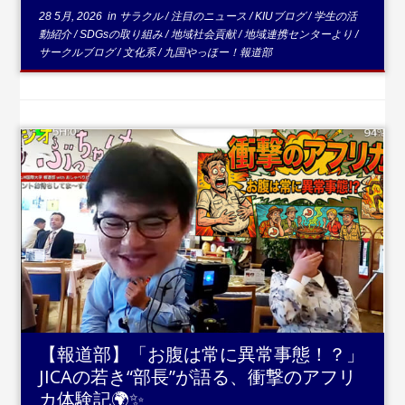
28 5月, 2026
in
サラクル
/
注目のニュース
/
KIUブログ
/
学生の活
動紹介
/
SDGsの取り組み
/
地域社会貢献
/
地域連携センターより
/
サークルブログ
/
文化系
/
九国やっほー！報道部
...続きを読む
【報道部】「お腹は常に異常事態！？」
JICAの若き“部長”が語る、衝撃のアフリ
カ体験記🌍✨