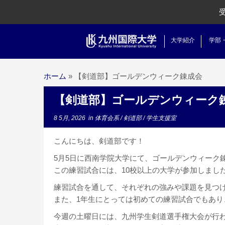
大学紹介
学部
ホーム
»
【剣道部】ゴールデンウィーク錬成会
【剣道部】ゴールデンウィーク
8 5月, 2026
in
体育会系
/
剣道部
/
学生支援室
こんにちは、剣道部です！
5月5日に西南学院大学にて、
ゴールデンウィーク
この練習試合には、10校以上の大学が参加しまし
練習試合を通して、
それぞれの強みや課題を見つ
また、1年生にとっては初めての練習試合でもあり
今週の土曜日には、九州学生剣道選手権大会が行