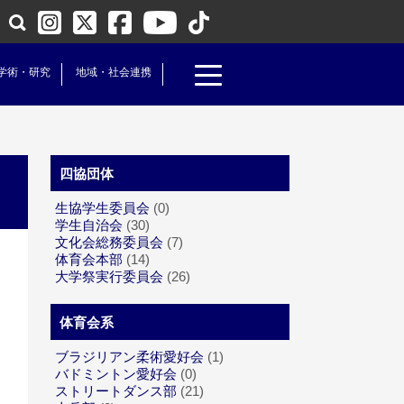
学術・研究
地域・社会連携
四協団体
生協学生委員会
(0)
学生自治会
(30)
文化会総務委員会
(7)
体育会本部
(14)
大学祭実行委員会
(26)
体育会系
ブラジリアン柔術愛好会
(1)
バドミントン愛好会
(0)
ストリートダンス部
(21)