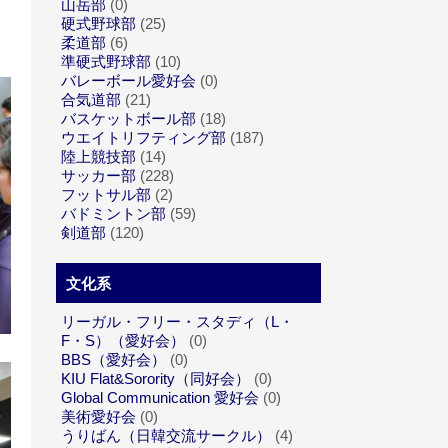
山岳部
(0)
硬式野球部
(25)
柔道部
(6)
準硬式野球部
(10)
バレーボール愛好会
(0)
合気道部
(21)
バスケットボール部
(18)
ウエイトリフティング部
(187)
陸上競技部
(14)
サッカー部
(228)
フットサル部
(2)
バドミントン部
(59)
剣道部
(120)
文化系
リーガル・フリー・スタディ（L・
F・S）（愛好会）
(0)
BBS（愛好会）
(0)
KIU Flat&Sorority（同好会）
(0)
Global Communication 愛好会
(0)
美術愛好会
(0)
うりばん（日韓交流サークル）
(4)