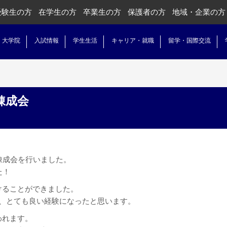
受験生の方
在学生の方
卒業生の方
保護者の方
地域・企業の方
・大学院
入試情報
学生生活
キャリア・就職
留学・国際交流
錬成会
錬成会を行いました。
た！
けることができました。
、
とても良い経験になったと思います。
われます。