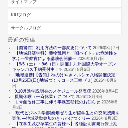
サイトマップ
KIUブログ
サークルブログ
最近の投稿
［図書館］利用方法の一部変更について
2026年8月7日
【地域経済学科】薬物乱用と「闇バイト」の危険性を
学ぶ―警察官による講演会開催―
2026年8月7日
【9/5（土）・9/6（日）開催】九州国際大学オープン
キャンパス予約受付中！✨
2026年8月6日
[地域連携]【告知】秋のけやきマルシェ八幡開催決定‼
(10月25日(日))地域づくりコース三輪ゼミ)
2026年8月6
日
9.10月進学説明会のスケジュール発表👏
2026年8月4日
夏期休暇（一斉休業）について
2026年8月4日
１号館改修工事に伴う事務室移転のお知らせ
2026年8
月3日
[現代ビジネス学部]桒畑ゼミ生が留学生との交流授業を
実施 ―地域活動参加のきっかけづくり―
2026年8月3日
【在学生及び卒業生の皆様へ】各種証明書発行停止期