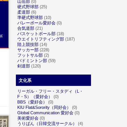
山岳部
(0)
回
硬式野球部
(25)
柔道部
(6)
準硬式野球部
(10)
バレーボール愛好会
(0)
合気道部
(21)
バスケットボール部
(18)
系
ウエイトリフティング部
(187)
陸上競技部
(14)
サッカー部
(228)
フットサル部
(2)
バドミントン部
(59)
剣道部
(120)
文化系
リーガル・フリー・スタディ（L・
F・S）（愛好会）
(0)
BBS（愛好会）
(0)
KIU Flat&Sorority（同好会）
(0)
Global Communication 愛好会
(0)
美術愛好会
(0)
うりばん（日韓交流サークル）
(4)