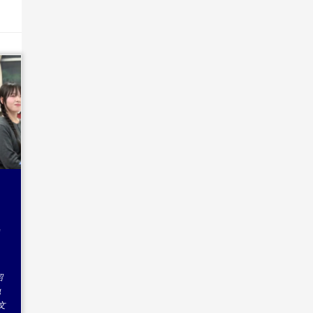
エ
カ
紹
地
文