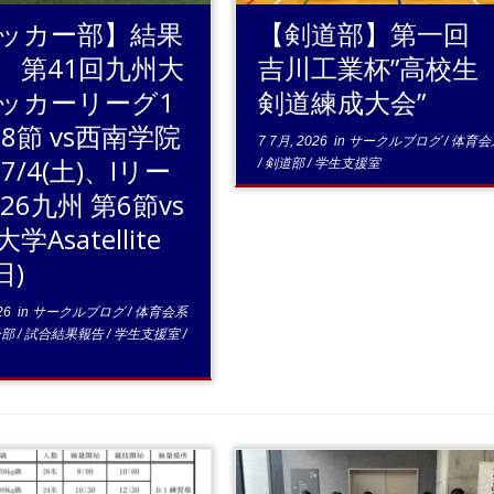
ッカー部】結果
【剣道部】第一
 第41回九州大
吉川工業杯”高校生
ッカーリーグ1
剣道練成大会”
第8節 vs西南学院
7 7月, 2026
in
サークルブログ
/
体育会
7/4(土)、Iリー
/
剣道部
/
学生支援室
26九州 第6節vs
学Asatellite
日)
26
in
サークルブログ
/
体育会系
ー部
/
試合結果報告
/
学生支援室
/