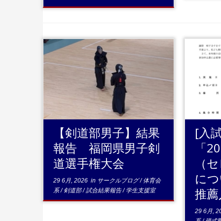
...続きを読む
.
【剣道部男子】結果
[入
報告 福岡県男子剣
「2
道選手権大会
（セ
につ
29 6月, 2026
in
サークルブログ
/
体育会
推薦
系
/
剣道部
/
試合結果報告
/
学生支援室
29 6月, 2