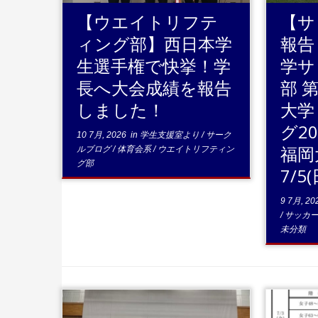
【ウエイトリフテ
【サ
ィング部】西日本学
報告
生選手権で快挙！学
学サ
長へ大会成績を報告
部 
しました！
大学 
グ20
10 7月, 2026
in
学生支援室より
/
サーク
福岡大
ルブログ
/
体育会系
/
ウエイトリフティン
グ部
7/5(
9 7月, 20
/
サッカ
未分類