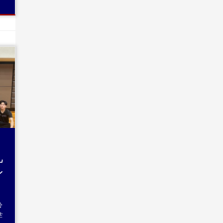
】
九
ン
会
生