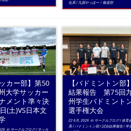
野球部
化系
/
九国やっほー！報道部
.続きを読む
...続きを読む
ッカー部】第50
【バドミントン部
州大学サッカー
結果報告 第75回
ナメント準々決
州学生バドミント
0日(土)VS日本文
選手権大会
学
22 6月, 2026
in
サークルブログ
/
体育
系
/
バドミントン部
/
試合結果報告
/
学
026
in
サークルブログ
/
サッカ