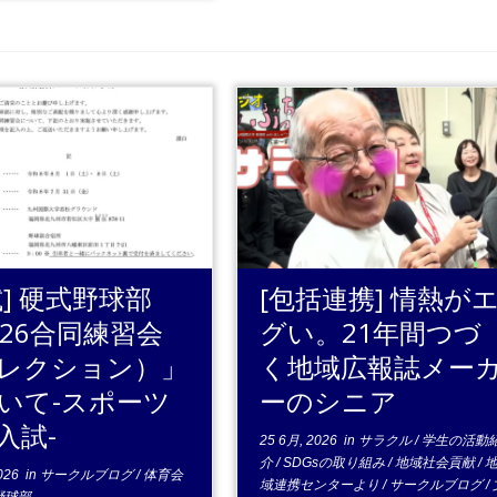
..続きを読む
...続きを読む
試] 硬式野球部
[包括連携] 情熱が
026合同練習会
グい。21年間つづ
レクション）」
く地域広報誌メー
いて-スポーツ
ーのシニア
入試-
25 6月, 2026
in
サラクル
/
学生の活動
介
/
SDGsの取り組み
/
地域社会貢献
/
026
in
サークルブログ
/
体育会
域連携センターより
/
サークルブログ
/