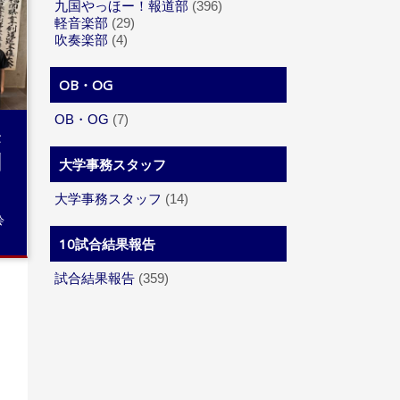
九国やっほー！報道部
(396)
軽音楽部
(29)
吹奏楽部
(4)
OB・OG
OB・OG
(7)
果
剣
大学事務スタッフ
大学事務スタッフ
(14)
会
10試合結果報告
試合結果報告
(359)