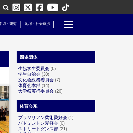
学術・研究
地域・社会連携
四協団体
生協学生委員会
(0)
学生自治会
(30)
文化会総務委員会
(7)
体育会本部
(14)
大学祭実行委員会
(26)
体育会系
ブラジリアン柔術愛好会
(1)
バドミントン愛好会
(0)
ストリートダンス部
(21)