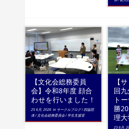
系
/
硬式
...続きを読む
..
【文化会総務委員
【サ
会】令和8年度 顔合
回九
わせを行いました！
トー
勝2
25 6月, 2026
in
サークルブログ
/
四協団
理大
体
/
文化会総務委員会
/
学生支援室
23 6月, 2