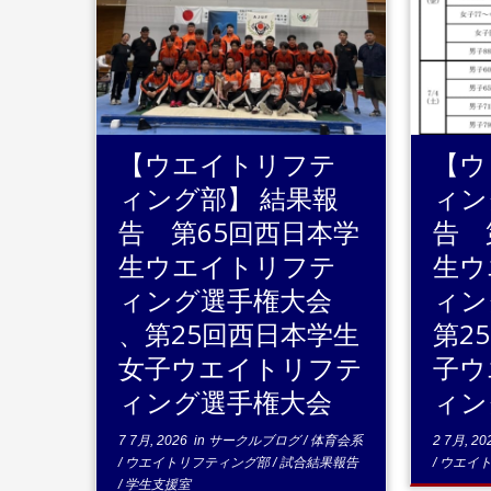
...続きを読む
..
【ウエイトリフテ
【ウ
ィング部】 結果報
ィン
告 第65回西日本学
告 
生ウエイトリフテ
生ウ
ィング選手権大会
ィン
、第25回西日本学生
第2
女子ウエイトリフテ
子ウ
ィング選手権大会
ィン
7 7月, 2026
in
サークルブログ
/
体育会系
2 7月, 20
/
ウエイトリフティング部
/
試合結果報告
/
ウエイ
/
学生支援室