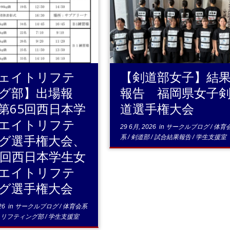
.続きを読む
...続きを読む
ェイトリフテ
【剣道部女子】結
グ部】出場報
報告 福岡県女子
第65回西日本学
道選手権大会
エイトリフテ
29 6月, 2026
in
サークルブログ
/
体育
グ選手権大会、
系
/
剣道部
/
試合結果報告
/
学生支援室
5回西日本学生女
エイトリフテ
グ選手権大会
26
in
サークルブログ
/
体育会系
トリフティング部
/
学生支援室