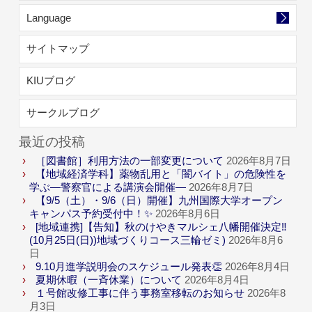
Language
サイトマップ
KIUブログ
サークルブログ
最近の投稿
［図書館］利用方法の一部変更について
2026年8月7日
【地域経済学科】薬物乱用と「闇バイト」の危険性を
学ぶ―警察官による講演会開催―
2026年8月7日
【9/5（土）・9/6（日）開催】九州国際大学オープン
キャンパス予約受付中！✨
2026年8月6日
[地域連携]【告知】秋のけやきマルシェ八幡開催決定‼
(10月25日(日))地域づくりコース三輪ゼミ)
2026年8月6
日
9.10月進学説明会のスケジュール発表👏
2026年8月4日
夏期休暇（一斉休業）について
2026年8月4日
１号館改修工事に伴う事務室移転のお知らせ
2026年8
月3日