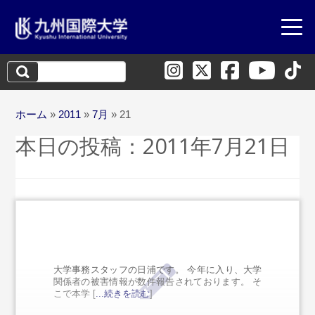
検
索:
ホーム
»
2011
»
7月
»
21
本日の投稿：
2011年7月21日
大学事務スタッフの日浦です。 今年に入り、大学
関係者の被害情報が数件報告されております。 そ
こで本学 [
...続きを読む
]