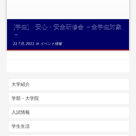
[学生] 安心・安全研修会 －全学生対象
－
21 7月, 2011
in
イベント情報
大学紹介
学部・大学院
入試情報
学生生活