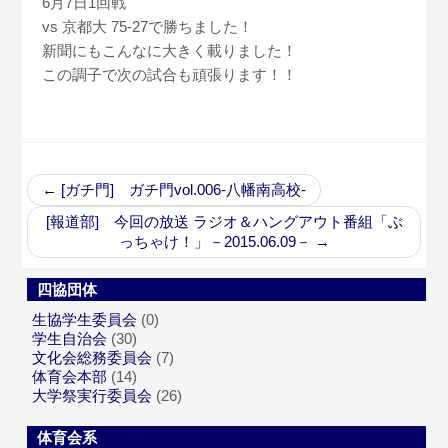
6月7日1回戦
vs 京都大 75-27で勝ちました！
新聞にもこんなに大きく載りました！
この調子で次の試合も頑張ります！！
←
[ガチ門] ガチ門vol.006-八幡南高校-
[報道部] 今回の放送 ラジオ＆ハングアウト番組「ぶ
っちゃけ！」－2015.06.09－
→
四協団体
生協学生委員会
(0)
学生自治会
(30)
文化会総務委員会
(7)
体育会本部
(14)
大学祭実行委員会
(26)
体育会系