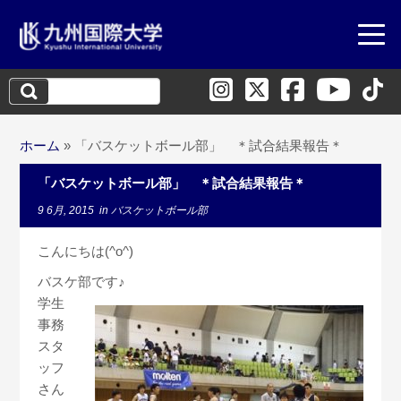
検
索:
ホーム
»
「バスケットボール部」 ＊試合結果報告＊
「バスケットボール部」 ＊試合結果報告＊
9 6月, 2015
in
バスケットボール部
こんにちは(^o^)
バスケ部です♪
学生
事務
スタ
ッフ
さん