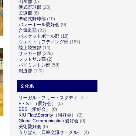
山岳部
(0)
硬式野球部
(25)
柔道部
(6)
準硬式野球部
(10)
バレーボール愛好会
(0)
合気道部
(21)
バスケットボール部
(18)
ウエイトリフティング部
(187)
陸上競技部
(14)
サッカー部
(228)
フットサル部
(2)
バドミントン部
(59)
剣道部
(120)
文化系
リーガル・フリー・スタディ（L・
F・S）（愛好会）
(0)
BBS（愛好会）
(0)
KIU Flat&Sorority（同好会）
(0)
Global Communication 愛好会
(0)
美術愛好会
(0)
うりばん（日韓交流サークル）
(4)