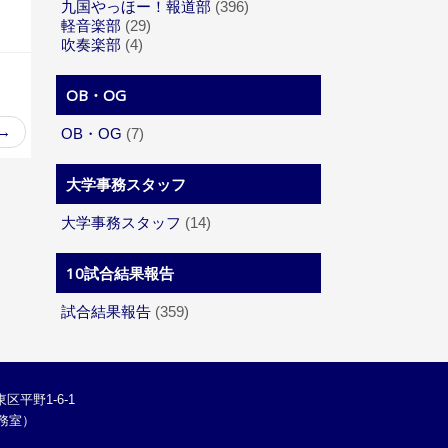
九国やっほー！報道部
(396)
軽音楽部
(29)
吹奏楽部
(4)
OB・OG
→
OB・OG
(7)
大学事務スタッフ
大学事務スタッフ
(14)
10試合結果報告
試合結果報告
(359)
区平野1-6-1
学総務室）