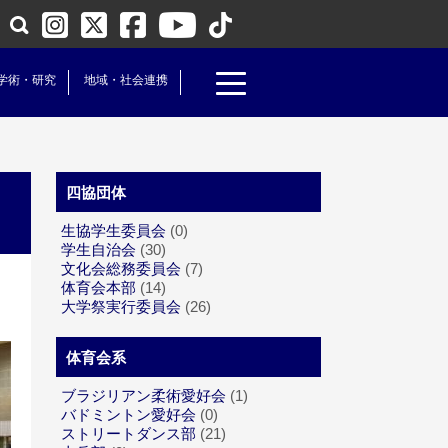
学術・研究
地域・社会連携
四協団体
生協学生委員会
(0)
学生自治会
(30)
文化会総務委員会
(7)
体育会本部
(14)
大学祭実行委員会
(26)
体育会系
ブラジリアン柔術愛好会
(1)
バドミントン愛好会
(0)
ストリートダンス部
(21)