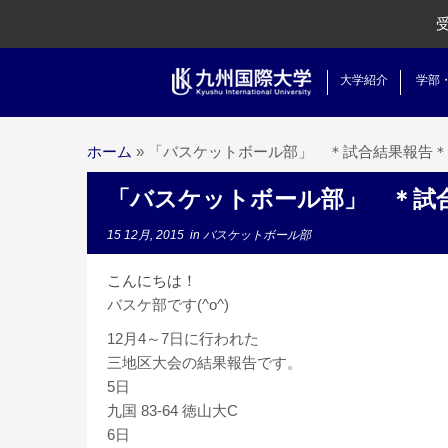
大学紹介
学部
ホーム
»
「バスケットボール部」 ＊試合結果報告＊
「バスケットボール部」 ＊試
15 12月, 2015
in
バスケットボール部
こんにちは！
バスケ部です(^o^)
12月4～7日に行われた
三地区大会の結果報告です。
5日
九国 83-64 徳山大C
6日