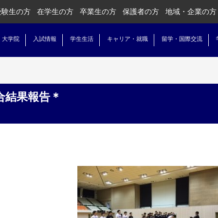
受験生の方
在学生の方
卒業生の方
保護者の方
地域・企業の方
・大学院
入試情報
学生生活
キャリア・就職
留学・国際交流
合結果報告＊