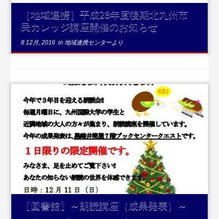
［地域連携］平成28年度後期北九州市
民カレッジ講座開催のお知らせ
8 12月, 2016
in
地域連携センターより
...続きを読む
【図書館】～朗読講座（成果発表）～