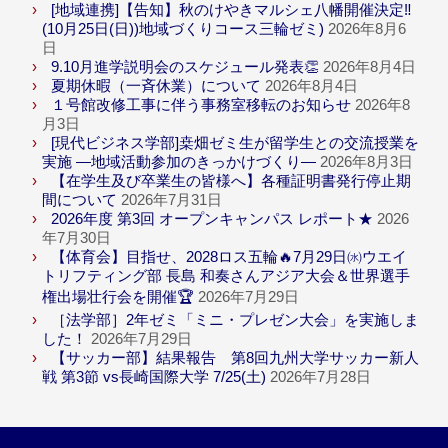
[地域連携]【告知】秋のけやきマルシェ八幡開催決定‼
(10月25日(日))地域づくりコース三輪ゼミ)
2026年8月6
日
9.10月進学説明会のスケジュール発表👏
2026年8月4日
夏期休暇（一斉休業）について
2026年8月4日
１号館改修工事に伴う事務室移転のお知らせ
2026年8
月3日
[現代ビジネス学部]桒畑ゼミ生が留学生との交流授業を
実施 ―地域活動参加のきっかけづくり―
2026年8月3日
【在学生及び卒業生の皆様へ】各種証明書発行停止期
間について
2026年7月31日
2026年度 第3回 オープンキャンパス レポート★
2026
年7月30日
【体育会】目指せ、2028ロス五輪🔥7月29日㈬ウエイ
トリフティング部 長島 和奏さんアジア大会＆世界選手
権出場壮行会を開催🏆
2026年7月29日
［法学部］2年ゼミ「ミニ・プレゼン大会」を実施しま
した！
2026年7月29日
【サッカー部】結果報告 第8回九州大学サッカー新人
戦 第3節 vs長崎国際大学 7/25(土)
2026年7月28日