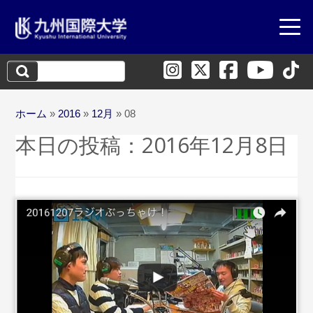
検
索:
ホーム
»
2016
»
12月
»
08
本日の投稿：
2016年12月8日
...続きを読む