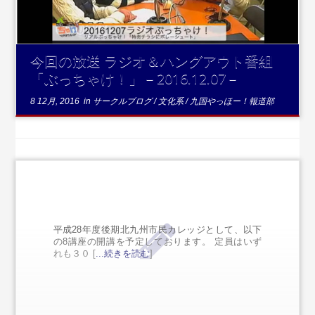
今回の放送 ラジオ＆ハングアウト番組
「ぶっちゃけ！」－2016.12.07－
8 12月, 2016
in
サークルブログ
/
文化系
/
九国やっほー！報道部
平成28年度後期北九州市民カレッジとして、以下
の8講座の開講を予定しております。 定員はいず
れも３０ [
...続きを読む
]