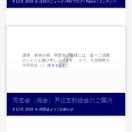
8 12月, 2016
in
注目のニュース
/
KIUブログ
/
Topics
/
コンテンツ
謹啓 初冬の候 同窓生の皆様には、益々ご活躍
のこととお慶び申し上げます。 さて、九州国際大
学同窓会（ [
...続きを読む
]
同窓会（橘会）戸畑支部総会のご案内
8 12月, 2016
in
同窓会より
/
お知らせ