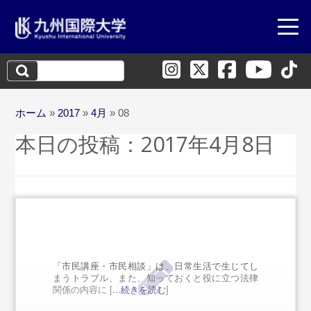
検
索:
ホーム
»
2017
»
4月
»
08
本日の投稿：
2017年4月8日
「市民講座・市民相談」は、日常生活で生じてし
まうトラブル、また、知っておくと役に立つ法律
関係の内容に [
...続きを読む
]