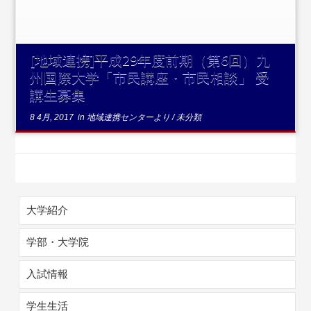
[地域連携]平成29年度前期（第6回）九
州国際大学「市民講座・市民相談」 受
講生募集
8 4月, 2017
in
地域連携センターより
/
未分類
大学紹介
学部・大学院
入試情報
学生生活