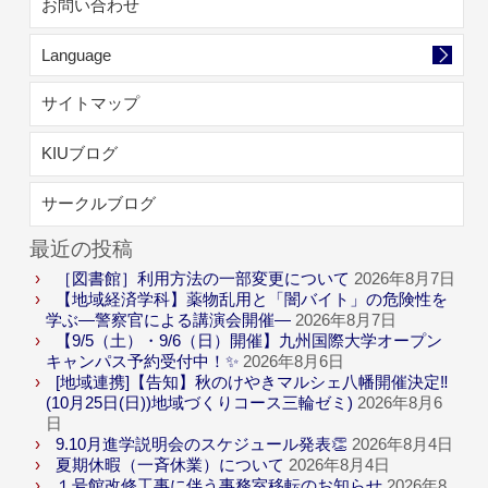
お問い合わせ
Language
サイトマップ
KIUブログ
サークルブログ
最近の投稿
［図書館］利用方法の一部変更について
2026年8月7日
【地域経済学科】薬物乱用と「闇バイト」の危険性を
学ぶ―警察官による講演会開催―
2026年8月7日
【9/5（土）・9/6（日）開催】九州国際大学オープン
キャンパス予約受付中！✨
2026年8月6日
[地域連携]【告知】秋のけやきマルシェ八幡開催決定‼
(10月25日(日))地域づくりコース三輪ゼミ)
2026年8月6
日
9.10月進学説明会のスケジュール発表👏
2026年8月4日
夏期休暇（一斉休業）について
2026年8月4日
１号館改修工事に伴う事務室移転のお知らせ
2026年8