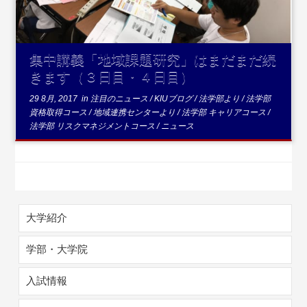
集中講義「地域課題研究」はまだまだ続
きます（３日目・４日目）
29 8月, 2017
in
注目のニュース
/
KIUブログ
/
法学部より
/
法学部
資格取得コース
/
地域連携センターより
/
法学部 キャリアコース
/
法学部 リスクマネジメントコース
/
ニュース
大学紹介
学部・大学院
入試情報