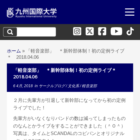
検
索:
ホーム
»
「軽音楽部」 ＊新幹部体制！初の定例ライブ
＊ 2018.04.06
「軽音楽部」 ＊新幹部体制！初の定例ライブ＊
2018.04.06
6 4月, 2018
in
サークルブログ
/
文化系
/
軽音楽部
２月に先輩方が引退して新幹部になってから初の定例
ライブでした！
先輩方がいなくなりバンドの数は減ってしまったもの
のなんとかライブをすることができました（＾Ｏ＾）
写真は、タイムとSCANDALのコピバンとオリジナル