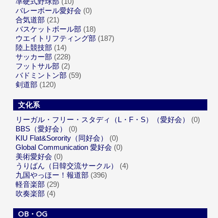
準硬式野球部
(10)
バレーボール愛好会
(0)
合気道部
(21)
バスケットボール部
(18)
ウエイトリフティング部
(187)
陸上競技部
(14)
サッカー部
(228)
フットサル部
(2)
バドミントン部
(59)
剣道部
(120)
文化系
リーガル・フリー・スタディ（L・F・S）（愛好会）
(0)
BBS（愛好会）
(0)
KIU Flat&Sorority（同好会）
(0)
Global Communication 愛好会
(0)
美術愛好会
(0)
うりばん（日韓交流サークル）
(4)
九国やっほー！報道部
(396)
軽音楽部
(29)
吹奏楽部
(4)
OB・OG