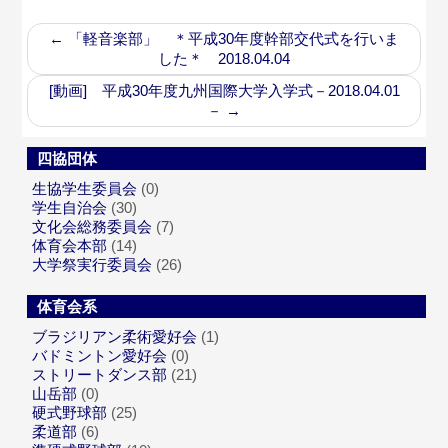
←
「軽音楽部」 ＊平成30年度幹部交代式を行いま
した＊ 2018.04.04
[動画] 平成30年度九州国際大学入学式－2018.04.01
－
→
四協団体
生協学生委員会
(0)
学生自治会
(30)
文化会総務委員会
(7)
体育会本部
(14)
大学祭実行委員会
(26)
体育会系
ブラジリアン柔術愛好会
(1)
バドミントン愛好会
(0)
ストリートダンス部
(21)
山岳部
(0)
硬式野球部
(25)
柔道部
(6)