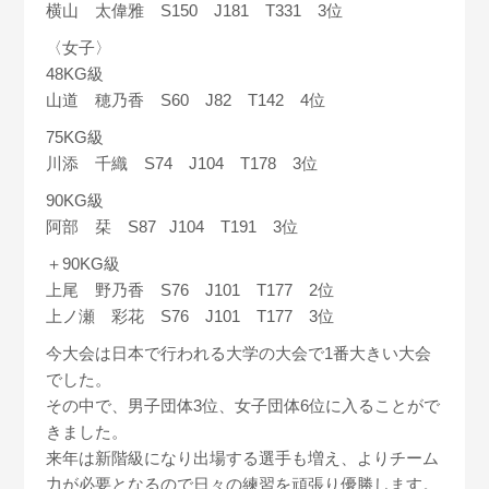
横山 太偉雅 S150 J181 T331 3位
〈女子〉
48KG級
山道 穂乃香 S60 J82 T142 4位
75KG級
川添 千織 S74 J104 T178 3位
90KG級
阿部 栞 S87 J104 T191 3位
＋90KG級
上尾 野乃香 S76 J101 T177 2位
上ノ瀬 彩花 S76 J101 T177 3位
今大会は日本で行われる大学の大会で1番大きい大会
でした。
その中で、男子団体3位、女子団体6位に入ることがで
きました。
来年は新階級になり出場する選手も増え、よりチーム
力が必要となるので日々の練習を頑張り優勝します。