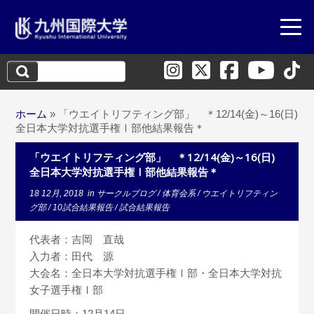
検
索:
ホーム
»
「ウエイトリフティング部」 ＊12/14(金)～16(日)
全日本大学対抗選手権Ⅰ部他結果報告＊
「ウエイトリフティング部」 ＊12/14(金)～16(日)
全日本大学対抗選手権Ⅰ部他結果報告＊
18 12月, 2018
in
サークルブログ
/
体育会系
/
ウエイトリフティン
グ部
/
10試合結果報告
/
試合結果報告
代表者：吉岡 直哉
入力者：田代 源
大会名：全日本大学対抗選手権Ⅰ部・全日本大学対抗
女子選手権Ⅰ部
開催日時：12月14日