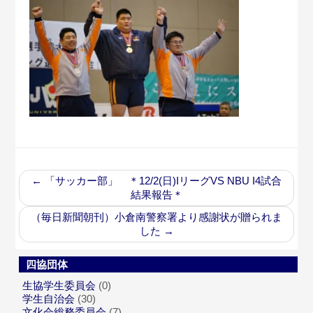
←
「サッカー部」 ＊12/2(日)IリーグVS NBU I4試合
結果報告＊
（毎日新聞朝刊）小倉南警察署より感謝状が贈られま
した
→
四協団体
生協学生委員会
(0)
学生自治会
(30)
文化会総務委員会
(7)