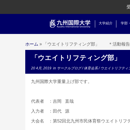
大学紹介
学部
ホーム
»
「ウエイトリフティング部」 ＊活動報
「ウエイトリフティング部」
20 4月, 2019
in
サークルブログ
/
体育会系
/
ウエイトリフティ
九州国際大学重量上げ部です。
代表者 ：吉岡 直哉
入力者 ：田代 源
大会名 ：第52回北九州市民体育祭ウエイトリフ