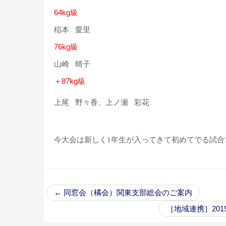
64kg級
稲本 愛里
76kg級
山崎 晴子
＋87kg級
上尾 野々香、上ノ瀬 彩花
今大会は新しく1年生が入ってきて初めてでる試合
←
同窓会（橘会）関東支部総会のご案内
［地域連携］20