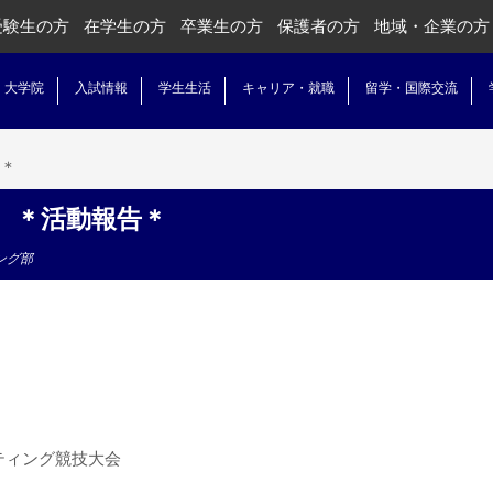
受験生の方
在学生の方
卒業生の方
保護者の方
地域・企業の方
・大学院
入試情報
学生生活
キャリア・就職
留学・国際交流
告＊
 ＊活動報告＊
ング部
ティング競技大会