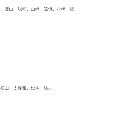
馬、藤山 峻輔、山崎 達也、小崎 陸
、横山 太偉雅、松本 経丸