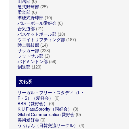
山岳部
(0)
硬式野球部
(25)
柔道部
(6)
準硬式野球部
(10)
バレーボール愛好会
(0)
合気道部
(21)
バスケットボール部
(18)
ウエイトリフティング部
(187)
陸上競技部
(14)
サッカー部
(228)
フットサル部
(2)
バドミントン部
(59)
剣道部
(120)
文化系
リーガル・フリー・スタディ（L・
F・S）（愛好会）
(0)
BBS（愛好会）
(0)
KIU Flat&Sorority（同好会）
(0)
Global Communication 愛好会
(0)
美術愛好会
(0)
うりばん（日韓交流サークル）
(4)