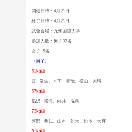
開催日時：4月21日
終了日時：4月21日
試合会場：九州国際大学
参加人数：男子33名
女子 5名
〈男子〉
61kg級
西 浩生、木下 和哉、横山 大晴
67kg級
稲沢 拓海、向井 滉耀
73kg級
阿部 典仁、山本 雄大、松本 大輝
81kg級