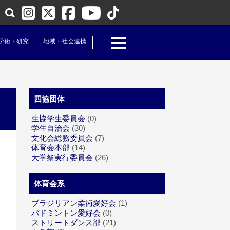
学術・研究
地域・社会連携
四協団体
生協学生委員会
(0)
学生自治会
(30)
文化会総務委員会
(7)
体育会本部
(14)
大学祭実行委員会
(26)
体育会系
ブラジリアン柔術愛好会
(1)
バドミントン愛好会
(0)
ストリートダンス部
(21)