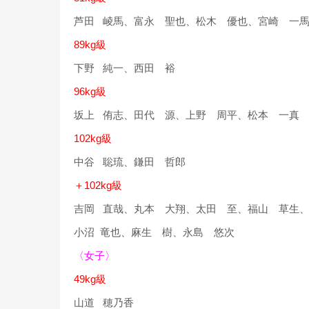
芦田 崚馬、富永 聖也、松木 優也、宮崎 一
89kg級
下野 純一、西田 裕
96kg級
坂上 侑志、田代 源、上野 周平、松本 一真
102kg級
中谷 聡琉、鎌田 哲郎
＋102kg級
吉岡 直哉、丸本 大翔、太田 至、福山 草生
小沼 竜也、麻生 樹、永島 悠次
〈女子〉
49kg級
山道 穂乃香