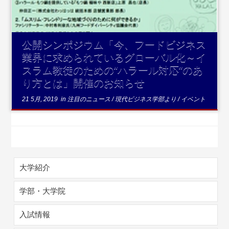
公開シンポジウム「今、フードビジネス
業界に求められているグローバル化～イ
スラム教徒のための“ハラール対応”のあ
り方とは」開催のお知らせ
21 5月, 2019
in
注目のニュース
/
現代ビジネス学部より
/
イベント
大学紹介
学部・大学院
入試情報