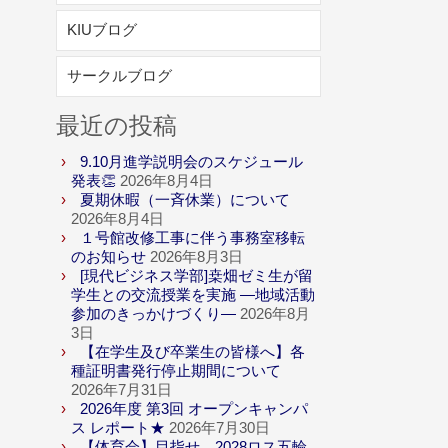
KIUブログ
サークルブログ
最近の投稿
9.10月進学説明会のスケジュール
発表👏
2026年8月4日
夏期休暇（一斉休業）について
2026年8月4日
１号館改修工事に伴う事務室移転
のお知らせ
2026年8月3日
[現代ビジネス学部]桒畑ゼミ生が留
学生との交流授業を実施 ―地域活動
参加のきっかけづくり―
2026年8月
3日
【在学生及び卒業生の皆様へ】各
種証明書発行停止期間について
2026年7月31日
2026年度 第3回 オープンキャンパ
ス レポート★
2026年7月30日
【体育会】目指せ、2028ロス五輪