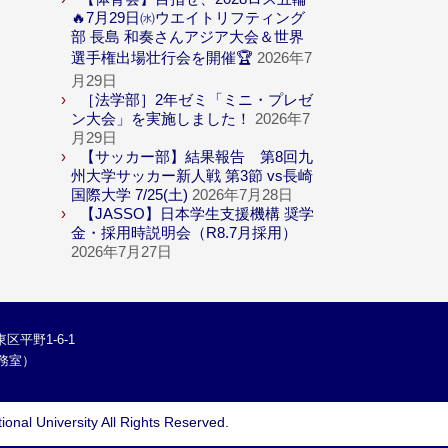
🔥7月29日㈬ウエイトリフティング
部 長島 和奏さんアジア大会＆世界
選手権出場壮行会を開催🏆
2026年7
月29日
［法学部］2年ゼミ「ミニ・プレゼ
ン大会」を実施しました！
2026年7
月29日
【サッカー部】結果報告 第8回九
州大学サッカー新人戦 第3節 vs長崎
国際大学 7/25(土)
2026年7月28日
【JASSO】日本学生支援機構 奨学
金・採用時説明会（R8.7月採用）
2026年7月27日
区平野1-6-1
学総務室）
ional University
All Rights Reserved.