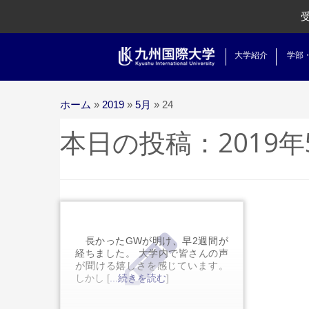
大学紹介
学部
ホーム
»
2019
»
5月
»
24
本日の投稿：
2019
長かったGWが明け、早2週間が
経ちました。 大学内で皆さんの声
が聞ける嬉しさを感じています。
しかし [
...続きを読む
]