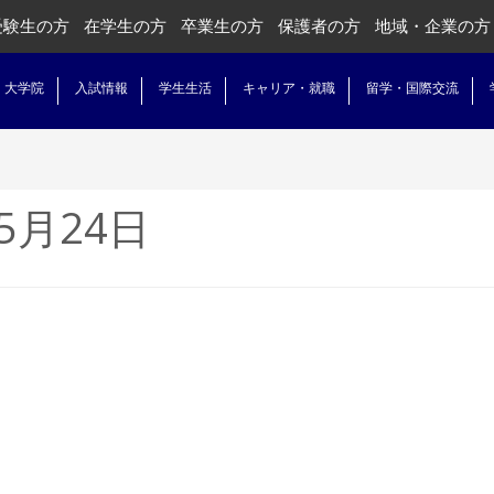
受験生の方
在学生の方
卒業生の方
保護者の方
地域・企業の方
・大学院
入試情報
学生生活
キャリア・就職
留学・国際交流
年5月24日