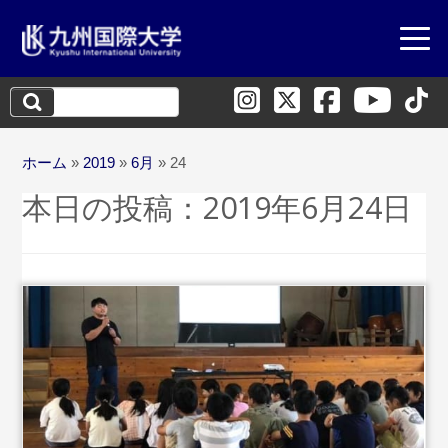
検
索:
ホーム
»
2019
»
6月
»
24
本日の投稿：
2019年6月24日
...続きを読む