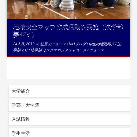
地域安全マップ作成活動を実施（法学部
姜ゼミ）
24 6月, 2019
in
注目のニュース
/
KIUブログ
/
学生の活動紹介
/
法
学部より
/
法学部 リスクマネジメントコース
/
ニュース
大学紹介
学部・大学院
入試情報
学生生活