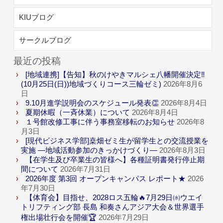
KIUブログ
サークルブログ
最近の投稿
[地域連携]【告知】秋のけやきマルシェ八幡開催決定‼
(10月25日(日))地域づくりコース三輪ゼミ)
2026年8月6
日
9.10月進学説明会のスケジュール発表👏
2026年8月4日
夏期休暇（一斉休業）について
2026年8月4日
１号館改修工事に伴う事務室移転のお知らせ
2026年8
月3日
[現代ビジネス学部]桒畑ゼミ生が留学生との交流授業を
実施 ―地域活動参加のきっかけづくり―
2026年8月3日
【在学生及び卒業生の皆様へ】各種証明書発行停止期
間について
2026年7月31日
2026年度 第3回 オープンキャンパス レポート★
2026
年7月30日
【体育会】目指せ、2028ロス五輪🔥7月29日㈬ウエイ
トリフティング部 長島 和奏さんアジア大会＆世界選手
権出場壮行会を開催🏆
2026年7月29日