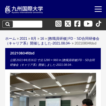
検
索:
ホーム
»
2021
»
8月
»
16
»
[教職員研修] FD・SD合同研修会
（キャリア系）開催しました-2021.08.04-
»
20210804fdsd
20210804fdsd
公開
2021年8月16日
寸法
1280 × 960
in
[教職員研修] FD・SD合同
研修会（キャリア系）開催しました-2021.08.04-
.