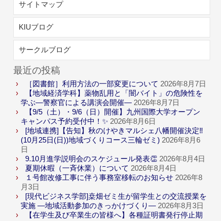
サイトマップ
KIUブログ
サークルブログ
最近の投稿
［図書館］利用方法の一部変更について
2026年8月7日
【地域経済学科】薬物乱用と「闇バイト」の危険性を
学ぶ―警察官による講演会開催―
2026年8月7日
【9/5（土）・9/6（日）開催】九州国際大学オープン
キャンパス予約受付中！✨
2026年8月6日
[地域連携]【告知】秋のけやきマルシェ八幡開催決定‼
(10月25日(日))地域づくりコース三輪ゼミ)
2026年8月6
日
9.10月進学説明会のスケジュール発表👏
2026年8月4日
夏期休暇（一斉休業）について
2026年8月4日
１号館改修工事に伴う事務室移転のお知らせ
2026年8
月3日
[現代ビジネス学部]桒畑ゼミ生が留学生との交流授業を
実施 ―地域活動参加のきっかけづくり―
2026年8月3日
【在学生及び卒業生の皆様へ】各種証明書発行停止期