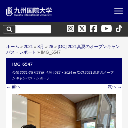
検
索:
ホーム
»
2021
»
8月
»
28
»
[OC] 2021真夏のオープンキャン
パス・レポート
»
IMG_6547
IMG_6547
公開
2021年8月28日
寸法
4032 × 3024
in
[OC] 2021真夏のオープ
ンキャンパス・レポート
.
← 前へ
次へ →